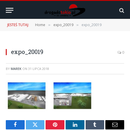
JESTEŚ TUTAJ:
Home
expo_20019
expo_20019
»
»
expo_20019
0
BY
MAREK
ON
31 LIPCA 2018
Facebook
Twitter
Pinterest
LinkedIn
Tumblr
Email