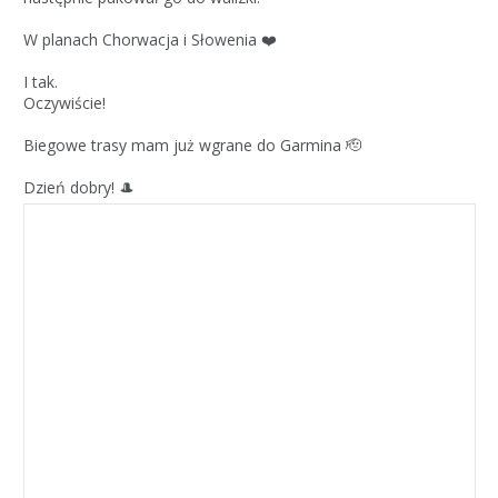
W planach Chorwacja i Słowenia ❤️
I tak.
Oczywiście!
Biegowe trasy mam już wgrane do Garmina 🫡
Dzień dobry! 🎩