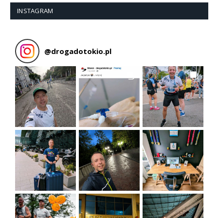
INSTAGRAM
@
drogadotokio.pl