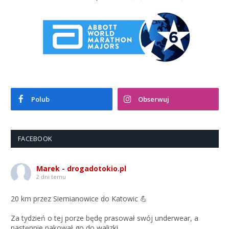
Polub
Obserwuj
FACEBOOK
Marek - drogadotokio.pl
2 dni temu
20 km przez Siemianowice do Katowic 💪
Za tydzień o tej porze będę prasował swój underwear, a
następnie pakował go do walizki.