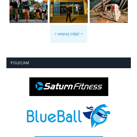
> więcej zdjęć <
POLECAM