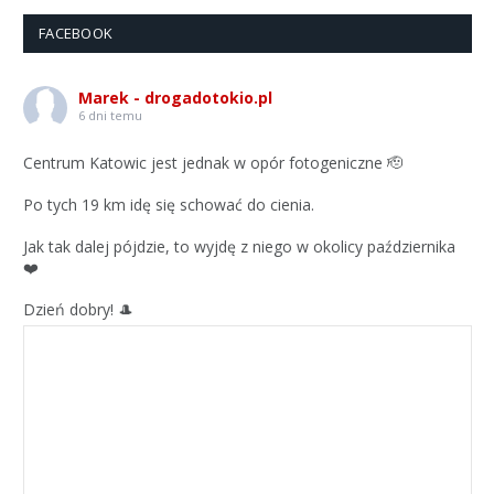
FACEBOOK
Marek - drogadotokio.pl
6 dni temu
Centrum Katowic jest jednak w opór fotogeniczne 🫡
Po tych 19 km idę się schować do cienia.
Jak tak dalej pójdzie, to wyjdę z niego w okolicy października
❤️
Dzień dobry! 🎩