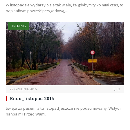
W listopadzie wydarzyło się tak wiele, że gdybym tylko miał czas, to
napisałbym powieść przygodową,…
TRENING
22 GRUDNIA 2016
3
Endo_listopad 2016
Święta za pasem, a tu listopad jeszcze nie podsumowany. Wstyd i
hańba mi! Przed Wami…