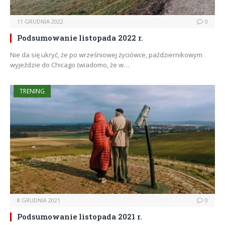
11 GRUDNIA 2022
0
Podsumowanie listopada 2022 r.
Nie da się ukryć, że po wrześniowej życiówce, październikowym
wyjeździe do Chicago (wiadomo, że w…
TRENING
8 GRUDNIA 2021
0
Podsumowanie listopada 2021 r.