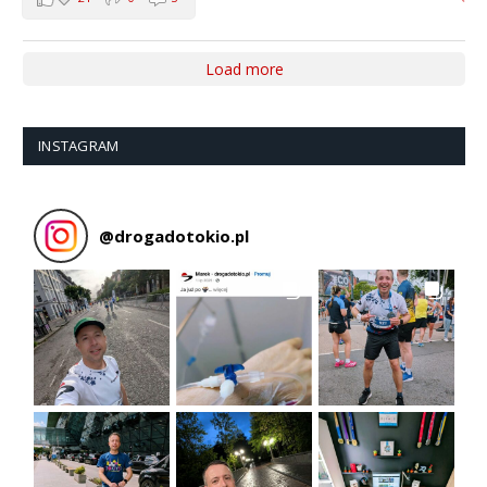
Load more
INSTAGRAM
@
drogadotokio.pl