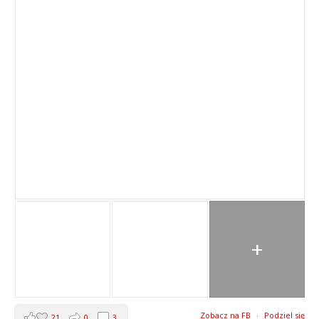
+
Zobacz na FB
·
Podziel się
21
0
3