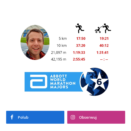
Polub
Obserwuj