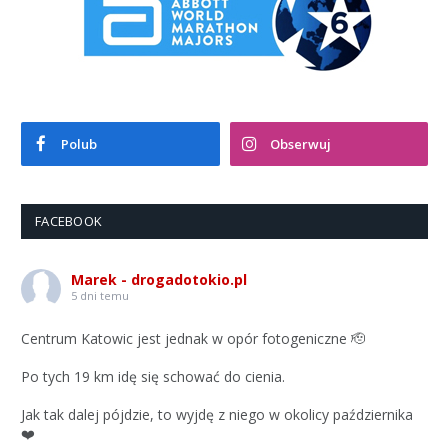
Polub
Obserwuj
FACEBOOK
Marek - drogadotokio.pl
5 dni temu
Centrum Katowic jest jednak w opór fotogeniczne 🫡
Po tych 19 km idę się schować do cienia.
Jak tak dalej pójdzie, to wyjdę z niego w okolicy października
❤️