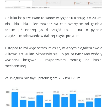
Od kilku lat piszę Wam to samo: w tygodniu trenuję 3 x 20 km.
Bla… bla… bla… Ileż można? Na całe szczęście od grudnia
będzie już inaczej. „A dlaczegóż to?” – na to pytanie
znajdziecie odpowiedź w dalszej części programu.
Listopad to był więc ostatni miesiąc, w którym biegałem swoje
kultowe 3 x 20 km. Skończyło się! Co po za tym? Ano wróciły
wycieczki biegowe i rozpocząłem treningi na bieżni
mechanicznej.
W ubiegłym miesiącu przebiegłem 237 km i 70 m.