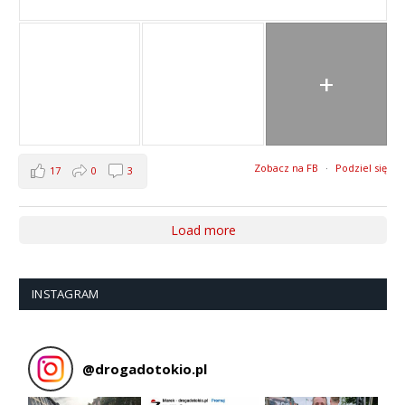
+
Zobacz na FB
·
Podziel się
17
0
3
Load more
INSTAGRAM
@
drogadotokio.pl