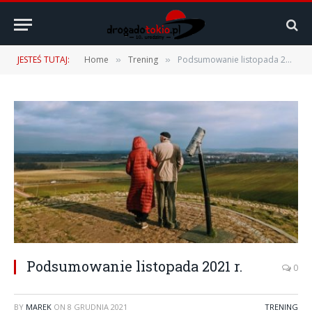
JESTEŚ TUTAJ:
Home
Trening
Podsumowanie listopada 2021 r.
»
»
Podsumowanie listopada 2021 r.
0
BY
MAREK
ON
8 GRUDNIA 2021
TRENING