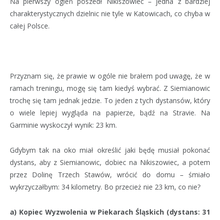
Na pierwszy ogień poszedł Nikiszowiec – jedna z bardziej
charakterystycznych dzielnic nie tyle w Katowicach, co chyba w
całej Polsce.
Przyznam się, że prawie w ogóle nie brałem pod uwagę, że w
ramach treningu, mogę się tam kiedyś wybrać. Z Siemianowic
trochę się tam jednak jedzie. To jeden z tych dystansów, który
o wiele lepiej wygląda na papierze, bądź na Stravie. Na
Garminie wyskoczył wynik: 23 km.
Gdybym tak na oko miał określić jaki będę musiał pokonać
dystans, aby z Siemianowic, dobiec na Nikiszowiec, a potem
przez Dolinę Trzech Stawów, wrócić do domu – śmiało
wykrzyczałbym: 34 kilometry. Bo przecież nie 23 km, co nie?
a) Kopiec Wyzwolenia w Piekarach Śląskich (dystans: 31