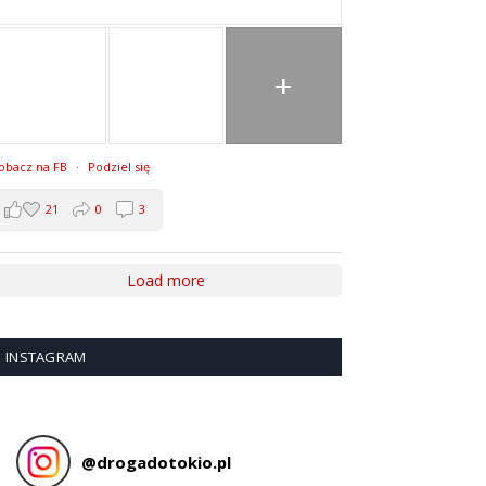
+
obacz na FB
·
Podziel się
21
0
3
Load more
INSTAGRAM
@
drogadotokio.pl