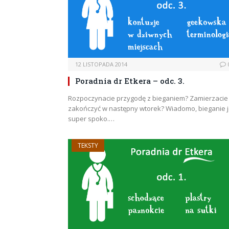
12 LISTOPADA 2014
Poradnia dr Etkera – odc. 3.
Rozpoczynacie przygodę z bieganiem? Zamierzacie 
zakończyć w następny wtorek? Wiadomo, bieganie j
super spoko.…
TEKSTY