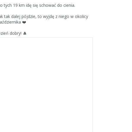
o tych 19 km idę się schować do cienia.
ak tak dalej pójdzie, to wyjdę z niego w okolicy
aździernika ❤️
zień dobry! 🎩