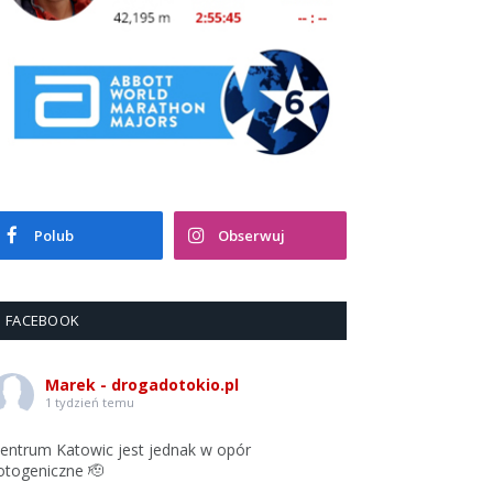
Polub
Obserwuj
FACEBOOK
Marek - drogadotokio.pl
1 tydzień temu
entrum Katowic jest jednak w opór
otogeniczne 🫡