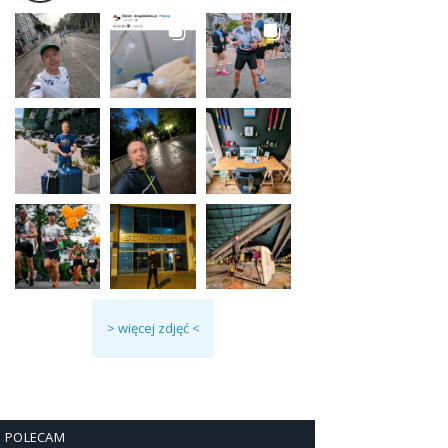
> więcej zdjęć <
POLECAM