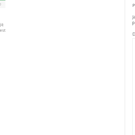
0
P
J
p
ją
est
D