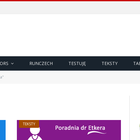
ORS
RUNCZECH
TESTUJĘ
TEKSTY
TA
a"
TEKSTY