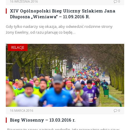
16 WRZEŚNIA 2016
0
XIV Ogólnopolski Bieg Uliczny Szlakiem Jana
Długosza „Wieniawa” – 11.09.2016 R.
Gdy tylko nadarzy się okazja, aby odwiedzić rodzinne strony
żony Eweliny, od razu planuję co będę…
RELACJE
16 MARCA 2016
0
Bieg Wiosenny – 13.03.2016 r.
„Bieganie to spory zastrzyk endorfin. Igła przeważnie wbija się w