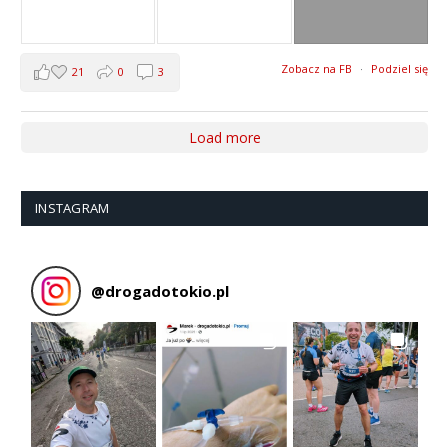
Zobacz na FB
·
Podziel się
21
0
3
Load more
INSTAGRAM
@
drogadotokio.pl