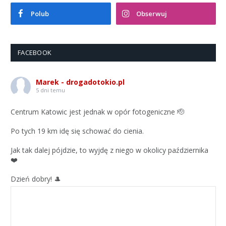
Polub
Obserwuj
FACEBOOK
Marek - drogadotokio.pl
5 dni temu
Centrum Katowic jest jednak w opór fotogeniczne 🫡
Po tych 19 km idę się schować do cienia.
Jak tak dalej pójdzie, to wyjdę z niego w okolicy października
❤️
Dzień dobry! 🎩