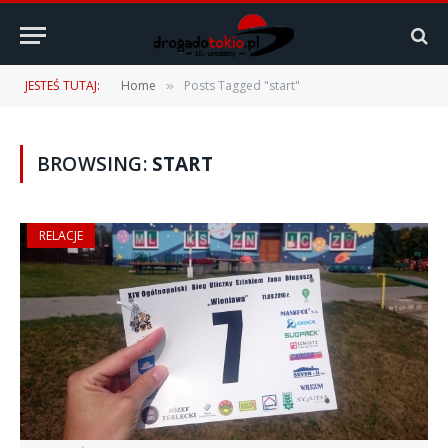
JESTEŚ TUTAJ:
Home
Posts Tagged "start"
»
BROWSING:
START
RELACJE