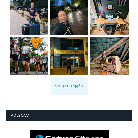
> więcej zdjęć <
POLECAM