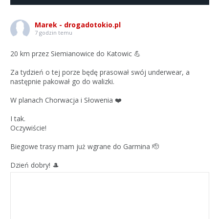
Marek - drogadotokio.pl
7 godzin temu
20 km przez Siemianowice do Katowic 💪
Za tydzień o tej porze będę prasował swój underwear, a
następnie pakował go do walizki.
W planach Chorwacja i Słowenia ❤️
I tak.
Oczywiście!
Biegowe trasy mam już wgrane do Garmina 🫡
Dzień dobry! 🎩