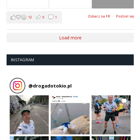
Zobacz na FB
·
Podziel się
12
0
1
Load more
INSTAGRAM
@
drogadotokio.pl