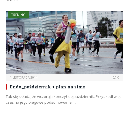
TRENING
1 LISTOPADA 2014
0
Endo_październik + plan na zimę
Tak się składa, że wczoraj skończył się październik. Przyszedł więc
czas na jego biegowe podsumowanie.…