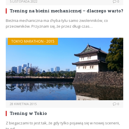
5 LISTOPADA 2022
0
Trening na bieżni mechanicznej – dlaczego warto?
Bieżnia mechaniczna ma chyba tylu samo zwolenników, co
przeciwników. Przyznam się, że przez długi czas…
TOKYO MARATHON - 2015
28 KWIETNIA 2015
0
Trening w Tokio
Z biegaczami to jest tak, że gdy tylko pojawią się w nowej scenerii,
to od…