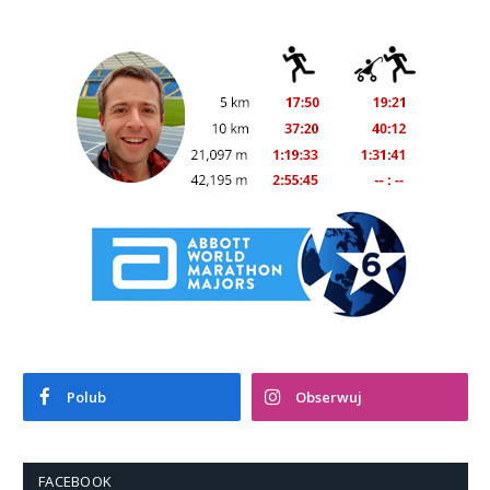
Polub
Obserwuj
FACEBOOK