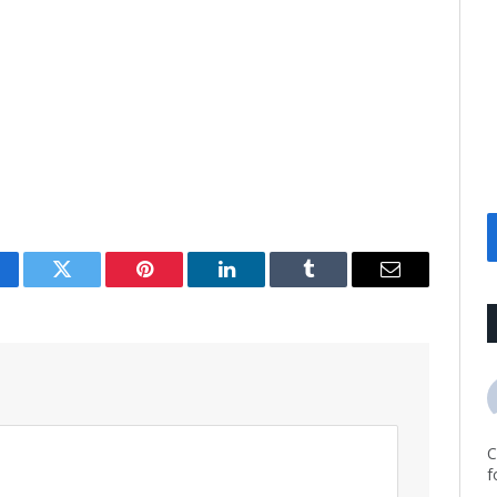
cebook
Twitter
Pinterest
LinkedIn
Tumblr
Email
C
f