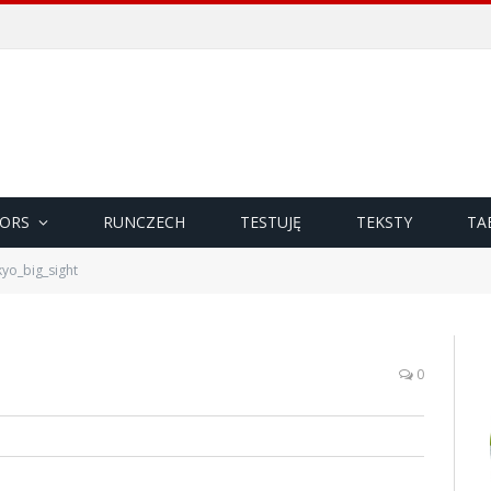
ORS
RUNCZECH
TESTUJĘ
TEKSTY
TA
kyo_big_sight
0