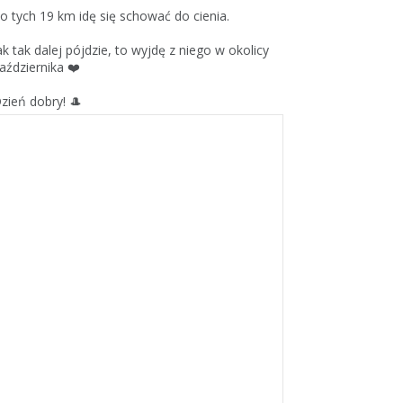
o tych 19 km idę się schować do cienia.
ak tak dalej pójdzie, to wyjdę z niego w okolicy
aździernika ❤️
zień dobry! 🎩