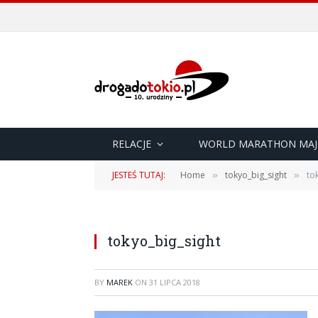
RELACJE
WORLD MARATHON MAJ
JESTEŚ TUTAJ:
Home
tokyo_big_sight
to
»
»
tokyo_big_sight
BY
MAREK
ON
31 LIPCA 2018