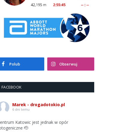
Polub
Obserwuj
FACEBOOK
Marek - drogadotokio.pl
6 dni temu
entrum Katowic jest jednak w opór
otogeniczne 🫡