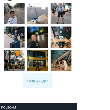
> więcej zdjęć <
POLECAM