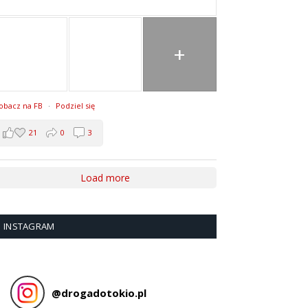
+
obacz na FB
·
Podziel się
21
0
3
Load more
INSTAGRAM
@
drogadotokio.pl