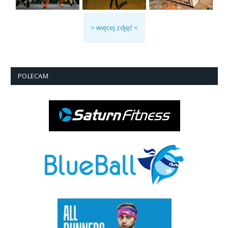
> więcej zdjęć <
POLECAM