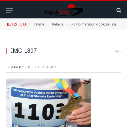
JESTEŚ TUTAJ:
Home
Relacje
XV Półmaraton dookoła Jeziora Żywieckiego
»
»
IMG_1897
0
BY
MAREK
ON
15 LISTOPADA 2014