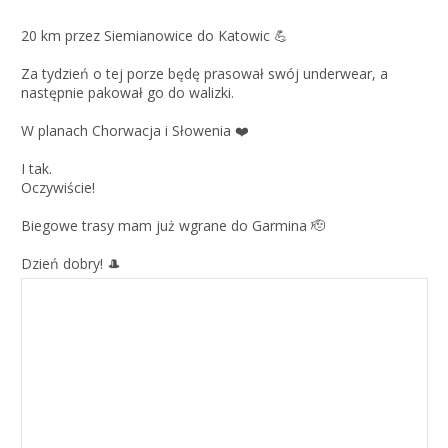
20 km przez Siemianowice do Katowic 💪
Za tydzień o tej porze będę prasował swój underwear, a
następnie pakował go do walizki.
W planach Chorwacja i Słowenia ❤️
I tak.
Oczywiście!
Biegowe trasy mam już wgrane do Garmina 🫡
Dzień dobry! 🎩