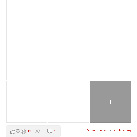
+
Zobacz na FB
·
Podziel się
12
0
1