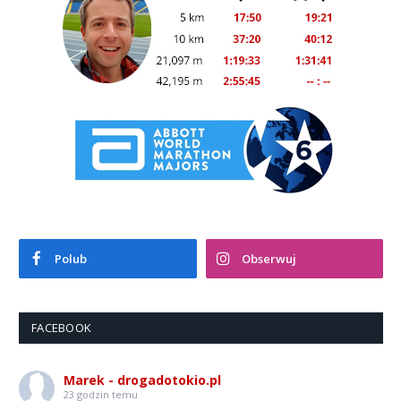
Polub
Obserwuj
FACEBOOK
Marek - drogadotokio.pl
23 godzin temu