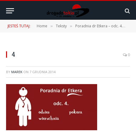
JESTEŚ TUTAJ:
Home
Teksty
Poradnia dr Etkera – odc. 4.
4
»
»
»
4
0
BY
MAREK
ON
7 GRUDNIA 2014