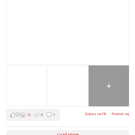
+
Zobacz na FB
·
Podziel się
12
0
1
Load more