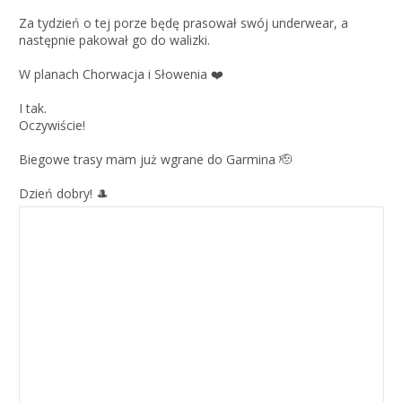
Za tydzień o tej porze będę prasował swój underwear, a
następnie pakował go do walizki.
W planach Chorwacja i Słowenia ❤️
I tak.
Oczywiście!
Biegowe trasy mam już wgrane do Garmina 🫡
Dzień dobry! 🎩