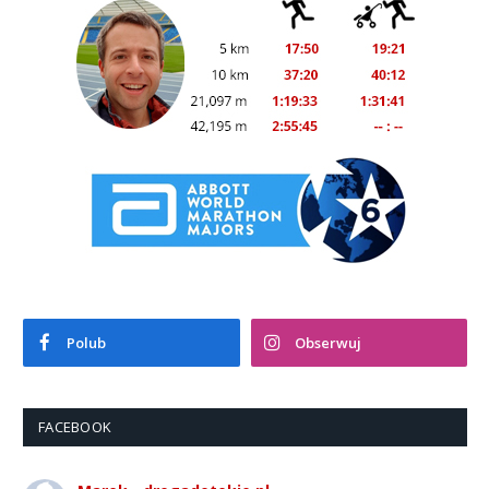
Polub
Obserwuj
FACEBOOK