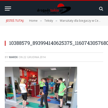
JESTEŚ TUTAJ:
Home
Teksty
Warsztaty dla biegaczy w Centrum Rehabilitacyjnym Synergia
»
»
10388579_893994140625375_116074305768
BY
MAREK
ON
22 GRUDNIA 2014