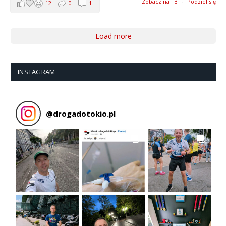
Zobacz na FB
·
Podziel się
12
0
1
Load more
INSTAGRAM
@
drogadotokio.pl