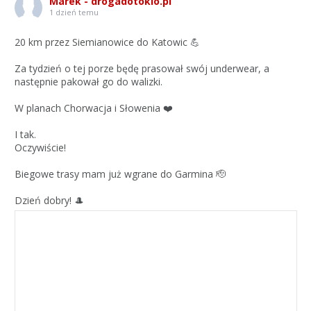
Marek - drogadotokio.pl
1 dzień temu
20 km przez Siemianowice do Katowic 💪
Za tydzień o tej porze będę prasował swój underwear, a
następnie pakował go do walizki.
W planach Chorwacja i Słowenia ❤️
I tak.
Oczywiście!
Biegowe trasy mam już wgrane do Garmina 🫡
Dzień dobry! 🎩