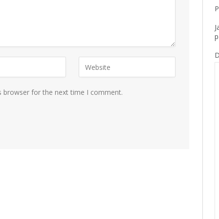
P
J
p
D
s browser for the next time I comment.