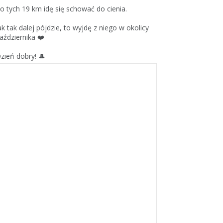
o tych 19 km idę się schować do cienia.
ak tak dalej pójdzie, to wyjdę z niego w okolicy
aździernika ❤️
zień dobry! 🎩