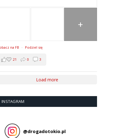
+
obacz na FB
·
Podziel się
21
0
3
Load more
INSTAGRAM
@
drogadotokio.pl