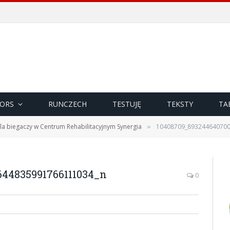
ORS
RUNCZECH
TESTUJĘ
TEKSTY
TA
la biegaczy w Centrum Rehabilitacyjnym Synergia
10408709_89324464070
»
44835991766111034_n
0