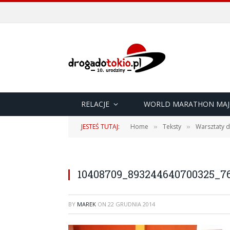
RELACJE
WORLD MARATHON MAJ
JESTEŚ TUTAJ:
Home
Teksty
Warsztaty d
»
»
10408709_893244640700325_76
BY
MAREK
ON
22 GRUDNIA 2014