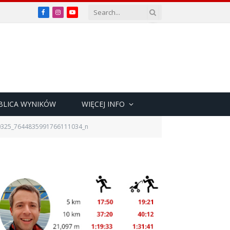
Facebook
Instagram
YouTube
BLICA WYNIKÓW
WIĘCEJ INFO
0325_7644835991766111034_n