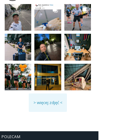
> więcej zdjęć <
POLECAM