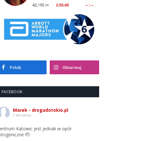
Polub
Obserwuj
FACEBOOK
Marek - drogadotokio.pl
7 dni temu
entrum Katowic jest jednak w opór
otogeniczne 🫡