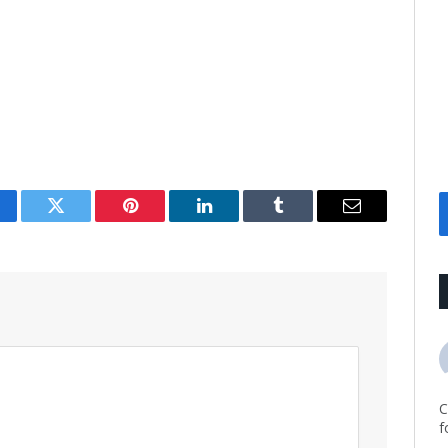
cebook
Twitter
Pinterest
LinkedIn
Tumblr
Email
C
f