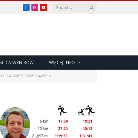
Facebook
Instagram
YouTube
BLICA WYNIKÓW
WIĘCEJ INFO
012_3426062037209264257_n