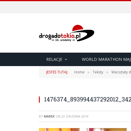
RELACJE
WORLD MARATHON MAJ
JESTEŚ TUTAJ:
Home
Teksty
Warsztaty d
»
»
1476374_893994437292012_34
BY
MAREK
ON
22 GRUDNIA 2014