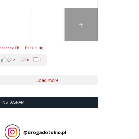
+
obacz na FB
·
Podziel się
21
0
3
Load more
INSTAGRAM
@
drogadotokio.pl