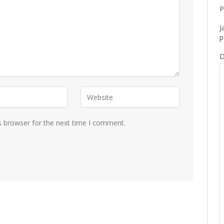
P
J
p
D
s browser for the next time I comment.