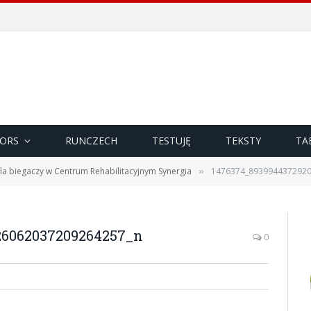
ORS
RUNCZECH
TESTUJĘ
TEKSTY
TA
la biegaczy w Centrum Rehabilitacyjnym Synergia
1476374_893994437292
»
26062037209264257_n
0