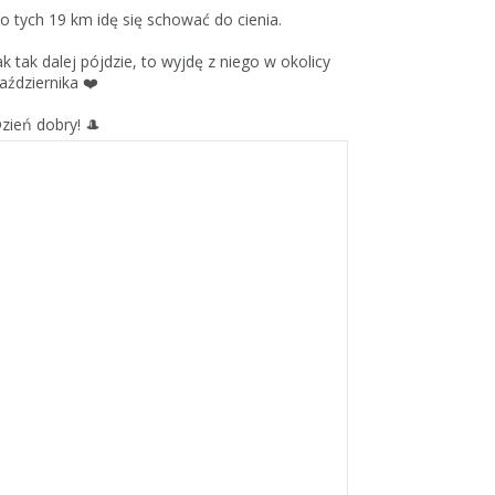
o tych 19 km idę się schować do cienia.
ak tak dalej pójdzie, to wyjdę z niego w okolicy
aździernika ❤️
zień dobry! 🎩