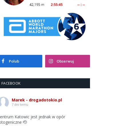
Polub
Obserwuj
FACEBOOK
Marek - drogadotokio.pl
7 dni temu
entrum Katowic jest jednak w opór
otogeniczne 🫡