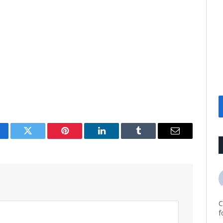
cebook
Twitter
Pinterest
LinkedIn
Tumblr
Email
C
f