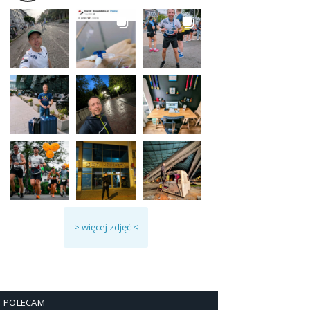
> więcej zdjęć <
POLECAM