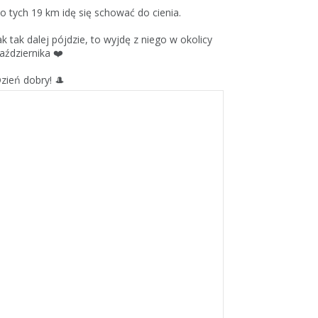
o tych 19 km idę się schować do cienia.
ak tak dalej pójdzie, to wyjdę z niego w okolicy
aździernika ❤️
zień dobry! 🎩