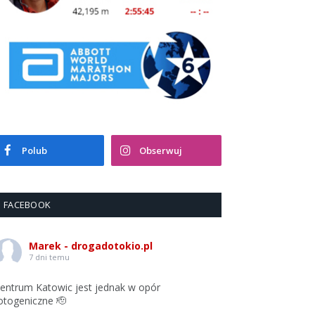
Polub
Obserwuj
FACEBOOK
Marek - drogadotokio.pl
7 dni temu
entrum Katowic jest jednak w opór
otogeniczne 🫡