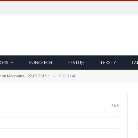
ORS
RUNCZECH
TESTUJĘ
TEKSTY
TA
aton Marzanny – 22.03.2015 r.
DSC_1140
»
0