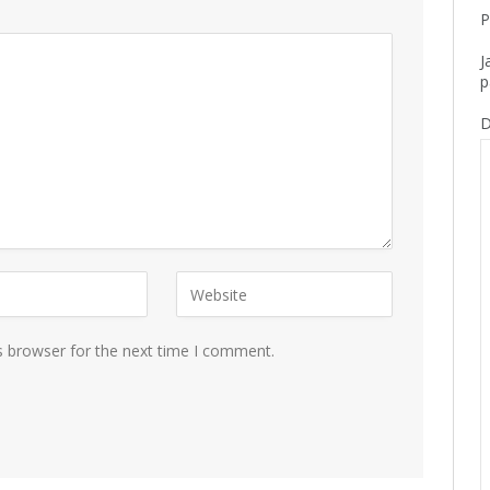
P
J
p
D
s browser for the next time I comment.