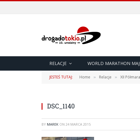
RELACJE
WORLD MARATHON MAJ
JESTEŚ TUTAJ:
Home
Relacje
XII Półmar
»
»
DSC_1140
BY
MAREK
ON
24 MARCA 2015