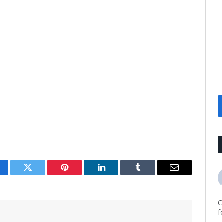
cebook
Twitter
Pinterest
LinkedIn
Tumblr
Email
C
f