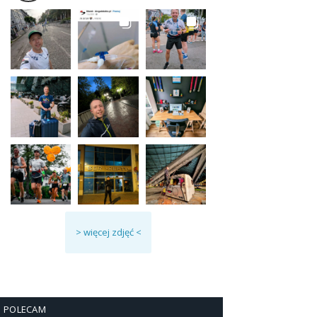
> więcej zdjęć <
POLECAM