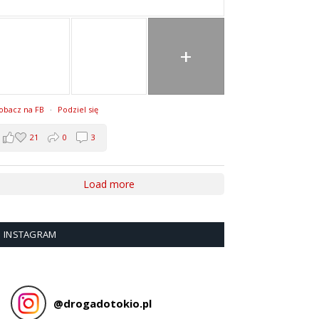
+
obacz na FB
·
Podziel się
21
0
3
Load more
INSTAGRAM
@
drogadotokio.pl