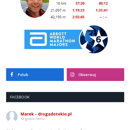
Polub
Obserwuj
FACEBOOK
Marek - drogadotokio.pl
12 godzin temu