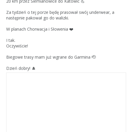
20 km przez Siemianowice do Katowic 💪
Za tydzień o tej porze będę prasował swój underwear, a
następnie pakował go do walizki.
W planach Chorwacja i Słowenia ❤️
I tak.
Oczywiście!
Biegowe trasy mam już wgrane do Garmina 🫡
Dzień dobry! 🎩