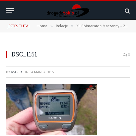
JESTEŚ TUTAJ:
Home
Relacje
XII Półmaraton Marzanny – 22.03.2015 r.
»
»
DSC_1151
0
BY
MAREK
ON
24 MARCA 2015