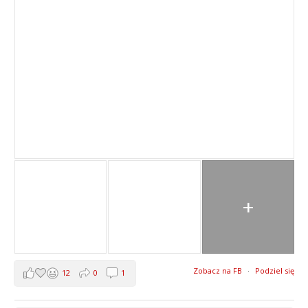
+
Zobacz na FB
·
Podziel się
12
0
1