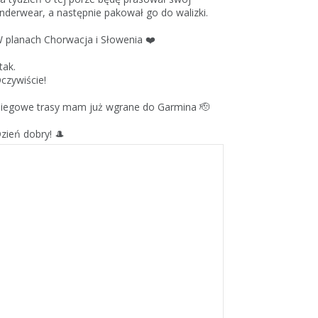
nderwear, a następnie pakował go do walizki.
 planach Chorwacja i Słowenia ❤️
 tak.
czywiście!
iegowe trasy mam już wgrane do Garmina 🫡
zień dobry! 🎩