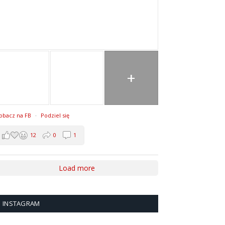
+
obacz na FB
·
Podziel się
12
0
1
Load more
INSTAGRAM