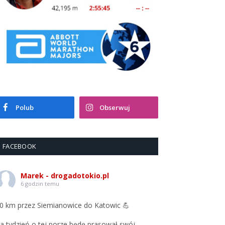
Polub
Obserwuj
FACEBOOK
Marek - drogadotokio.pl
6 godzin temu
0 km przez Siemianowice do Katowic 💪
a tydzień o tej porze będę prasował swój