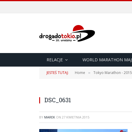
RELACJE
WORLD MARATHON MAJ
JESTEŚ TUTAJ:
Home
Tokyo Marathon - 2015
»
DSC_0631
BY
MAREK
ON
27 KWIETNIA 2015