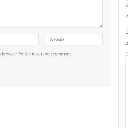
u
W
I
O
B
s browser for the next time I comment.
D