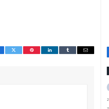
cebook
Twitter
Pinterest
LinkedIn
Tumblr
Email
2
Z