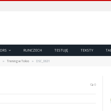
ORS
RUNCZECH
TESTUJĘ
TEKSTY
TA
Trening w Tokio
DSC_0631
»
»
0