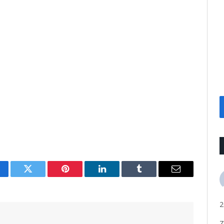
cebook
Twitter
Pinterest
LinkedIn
Tumblr
Email
2
Z