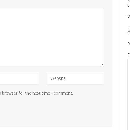
u
W
I
O
B
D
s browser for the next time I comment.