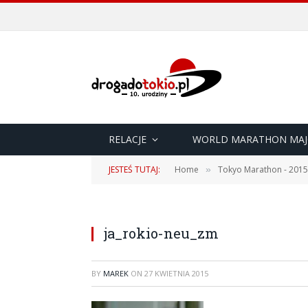
RELACJE
WORLD MARATHON MAJ
JESTEŚ TUTAJ:
Home
Tokyo Marathon - 2015
»
ja_rokio-neu_zm
BY
MAREK
ON
27 KWIETNIA 2015