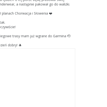
nderwear, a następnie pakował go do walizki.
 planach Chorwacja i Słowenia ❤️
 tak.
czywiście!
iegowe trasy mam już wgrane do Garmina 🫡
zień dobry! 🎩