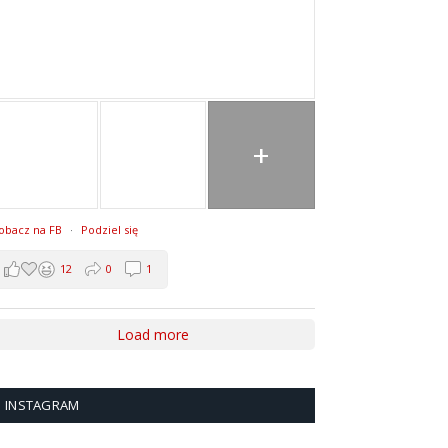
+
obacz na FB
·
Podziel się
12
0
1
Load more
INSTAGRAM