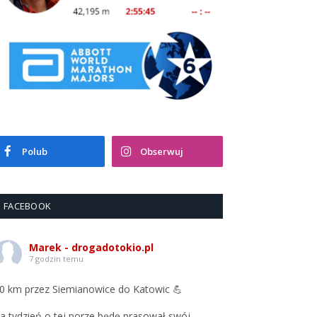
Polub
Obserwuj
FACEBOOK
Marek - drogadotokio.pl
7 godzin temu
0 km przez Siemianowice do Katowic 💪
a tydzień o tej porze będę prasował swój