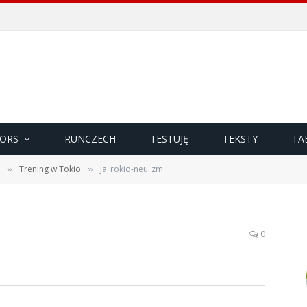
ORS
RUNCZECH
TESTUJĘ
TEKSTY
TA
Trening w Tokio
ja_rokio-neu_zm
»
»
0