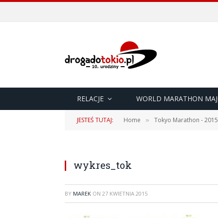
RELACJE
WORLD MARATHON MAJ
JESTEŚ TUTAJ:
Home
Tokyo Marathon - 2015
»
wykres_tok
BY
MAREK
ON
27 KWIETNIA 2015