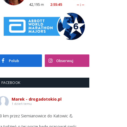
Polub
Obserwuj
FACEBOOK
Marek - drogadotokio.pl
1 dzień temu
0 km przez Siemianowice do Katowic 💪
a tydzień o tej porze będę prasował swój