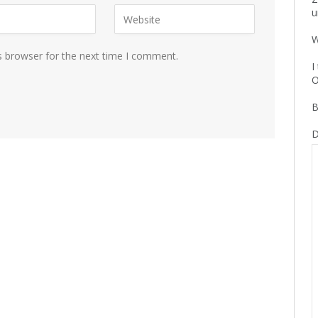
u
W
s browser for the next time I comment.
I
O
B
D