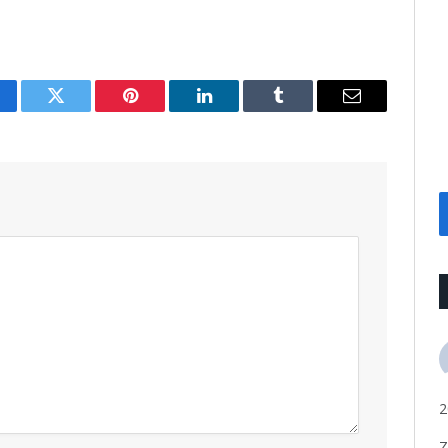
cebook
Twitter
Pinterest
LinkedIn
Tumblr
Email
2
Z