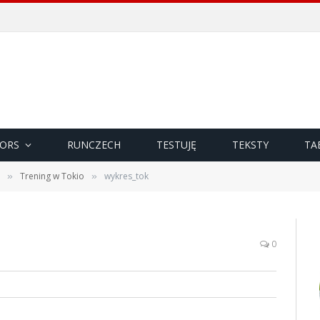
ORS
RUNCZECH
TESTUJĘ
TEKSTY
TA
Trening w Tokio
wykres_tok
»
»
0