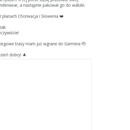
nderwear, a następnie pakował go do walizki.
 planach Chorwacja i Słowenia ❤️
 tak.
czywiście!
iegowe trasy mam już wgrane do Garmina 🫡
zień dobry! 🎩