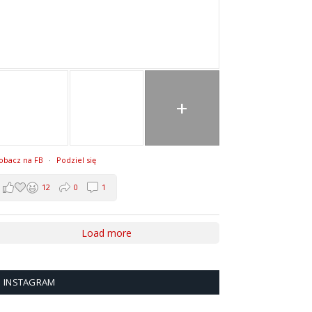
+
obacz na FB
·
Podziel się
12
0
1
Load more
INSTAGRAM