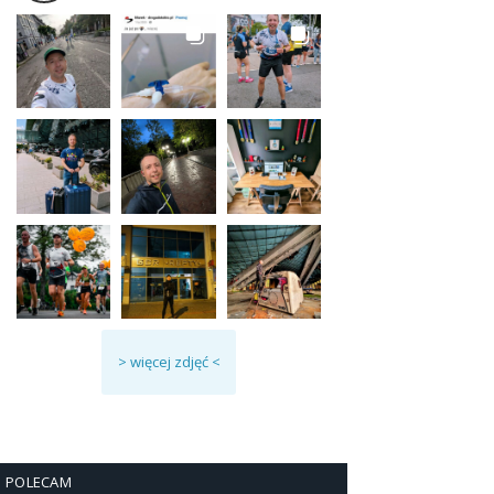
> więcej zdjęć <
POLECAM