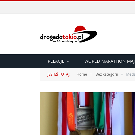
RELACJE
WORLD MARATHON MAJ
JESTEŚ TUTAJ:
Home
Bez kategorii
Meda
»
»