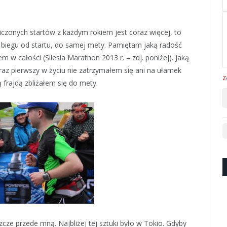
iczonych startów z każdym rokiem jest coraz więcej, to
 biegu od startu, do samej mety. Pamiętam jaką radość
m w całości (Silesia Marathon 2013 r. – zdj. poniżej). Jaką
raz pierwszy w życiu nie zatrzymałem się ani na ułamek
Z
 frajdą zbliżałem się do mety.
zcze przede mną. Najbliżej tej sztuki było w Tokio. Gdyby