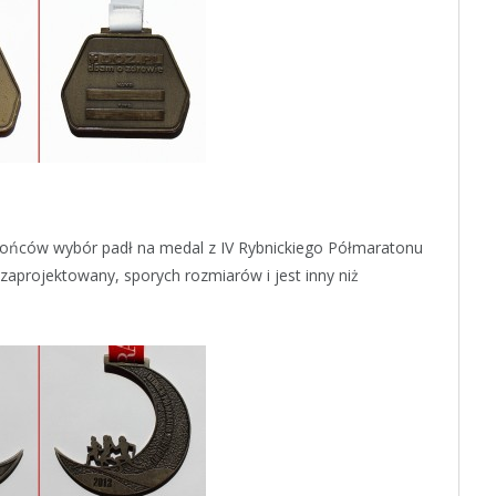
 końców wybór padł na medal z IV Rybnickiego Półmaratonu
 zaprojektowany, sporych rozmiarów i jest inny niż