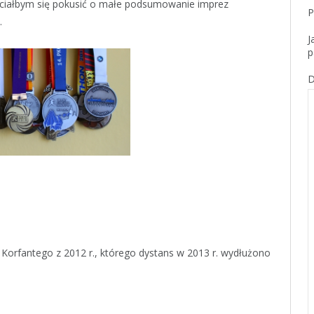
 chciałbym się pokusić o małe podsumowanie imprez
P
.
J
p
D
a Korfantego z 2012 r., którego dystans w 2013 r. wydłużono