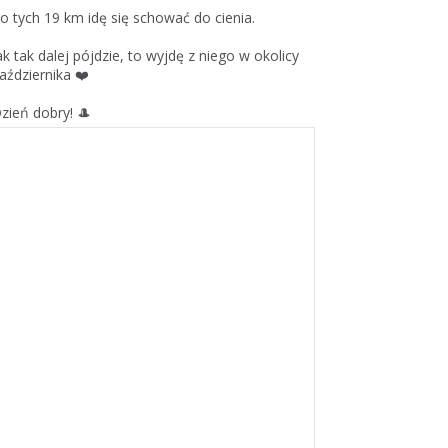
o tych 19 km idę się schować do cienia.
ak tak dalej pójdzie, to wyjdę z niego w okolicy
aździernika ❤️
zień dobry! 🎩