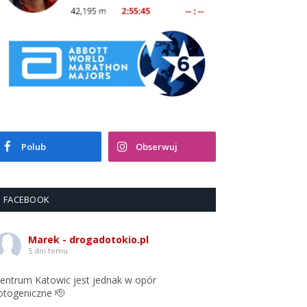
Polub
Obserwuj
FACEBOOK
Marek - drogadotokio.pl
5 dni temu
entrum Katowic jest jednak w opór
otogeniczne 🫡