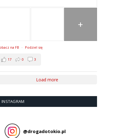
+
obacz na FB
·
Podziel się
17
0
3
Load more
INSTAGRAM
@
drogadotokio.pl