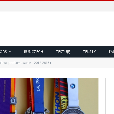
ORS
RUNCZECH
TESTUJĘ
TEKSTY
TA
lowe podsumowanie – 2012-2015 r.