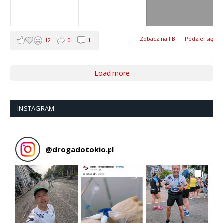
Zobacz na FB
·
Podziel się
12
0
1
Load more
INSTAGRAM
@
drogadotokio.pl