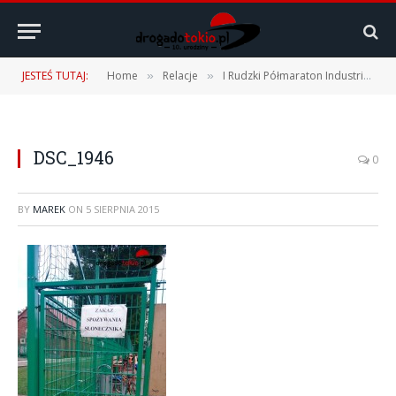
JESTEŚ TUTAJ:
Home
Relacje
I Rudzki Półmaraton Industrialny – 01.08.2015
»
»
DSC_1946
0
BY
MAREK
ON
5 SIERPNIA 2015