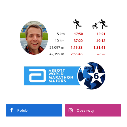
Polub
Obserwuj