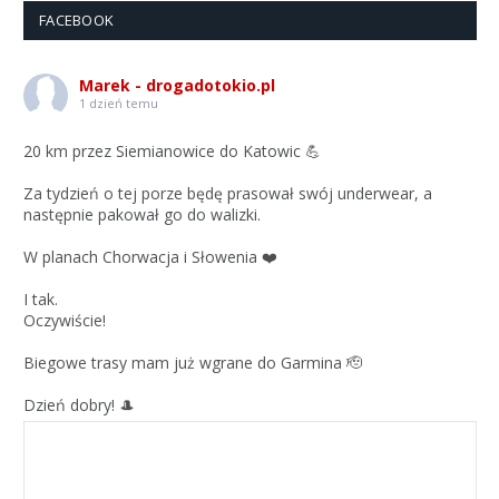
FACEBOOK
Marek - drogadotokio.pl
1 dzień temu
20 km przez Siemianowice do Katowic 💪
Za tydzień o tej porze będę prasował swój underwear, a
następnie pakował go do walizki.
W planach Chorwacja i Słowenia ❤️
I tak.
Oczywiście!
Biegowe trasy mam już wgrane do Garmina 🫡
Dzień dobry! 🎩