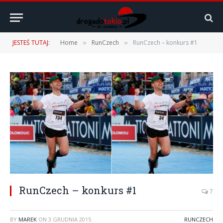
JESTEŚ TUTAJ:
Home
RunCzech
RunCzech – konkurs #1
»
»
RunCzech – konkurs #1
7
BY
MAREK
ON
3 GRUDNIA 2015
RUNCZECH