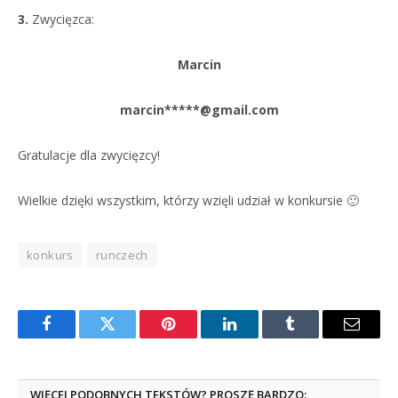
3.
Zwycięzca:
Marcin
marcin*****@gmail.com
Gratulacje dla zwycięzcy!
Wielkie dzięki wszystkim, którzy wzięli udział w konkursie 🙂
konkurs
runczech
Facebook
Twitter
Pinterest
LinkedIn
Tumblr
Email
WIĘCEJ PODOBNYCH TEKSTÓW? PROSZĘ BARDZO: