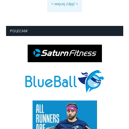
> więcej zdjęć <
POLECAM