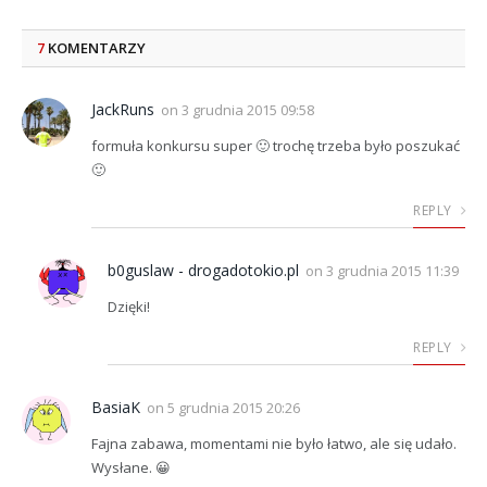
7
KOMENTARZY
JackRuns
on
3 grudnia 2015 09:58
formuła konkursu super 🙂 trochę trzeba było poszukać
🙂
REPLY
b0guslaw - drogadotokio.pl
on
3 grudnia 2015 11:39
Dzięki!
REPLY
BasiaK
on
5 grudnia 2015 20:26
Fajna zabawa, momentami nie było łatwo, ale się udało.
Wysłane. 😀