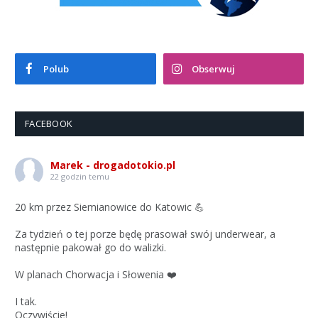
Polub
Obserwuj
FACEBOOK
Marek - drogadotokio.pl
22 godzin temu
20 km przez Siemianowice do Katowic 💪
Za tydzień o tej porze będę prasował swój underwear, a
następnie pakował go do walizki.
W planach Chorwacja i Słowenia ❤️
I tak.
Oczywiście!