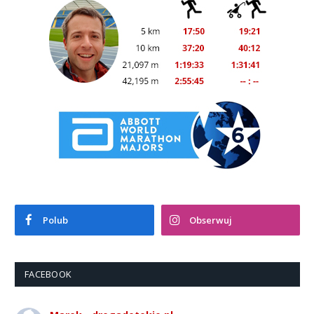
Polub
Obserwuj
FACEBOOK