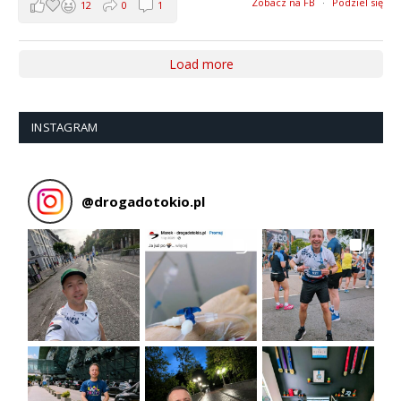
Zobacz na FB
·
Podziel się
12
0
1
Load more
INSTAGRAM
@
drogadotokio.pl