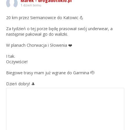
Marek - drogadotokio.pl
1 dzień temu
20 km przez Siemianowice do Katowic 💪
Za tydzień o tej porze będę prasował swój underwear, a
następnie pakował go do walizki.
W planach Chorwacja i Słowenia ❤️
I tak.
Oczywiście!
Biegowe trasy mam już wgrane do Garmina 🫡
Dzień dobry! 🎩