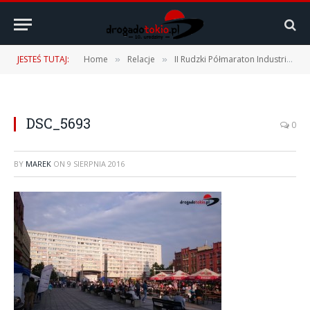
JESTEŚ TUTAJ:
Home
Relacje
II Rudzki Półmaraton Industrialny – 06.08.2016 r.
»
»
DSC_5693
0
BY
MAREK
ON
9 SIERPNIA 2016