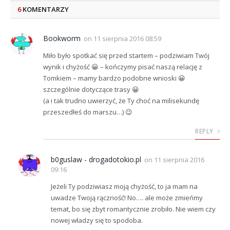
6
KOMENTARZY
Bookworm
on
11 sierpnia 2016 08:59
Miło było spotkać się przed startem – podziwiam Twój
wynik i chyżość 😀 – kończymy pisać naszą relację z
Tomkiem – mamy bardzo podobne wnioski 😀
szczególnie dotyczące trasy 😀
(a i tak trudno uwierzyć, że Ty choć na milisekundę
przeszedłeś do marszu…) 😉
REPLY
b0guslaw - drogadotokio.pl
on
11 sierpnia 2016
09:16
Jeżeli Ty podziwiasz moją chyżość, to ja mam na
uwadze Twoją rączność! No…. ale może zmieńmy
temat, bo się zbyt romantycznie zrobiło. Nie wiem czy
nowej władzy się to spodoba.