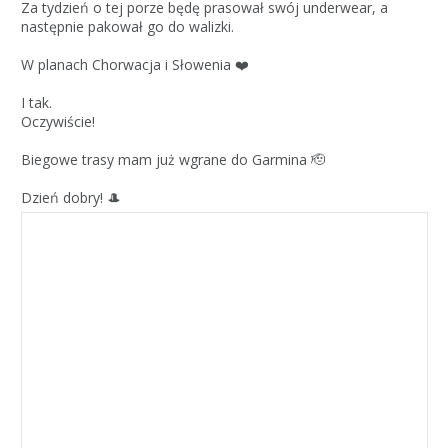
Za tydzień o tej porze będę prasował swój underwear, a
następnie pakował go do walizki.
W planach Chorwacja i Słowenia ❤️
I tak.
Oczywiście!
Biegowe trasy mam już wgrane do Garmina 🫡
Dzień dobry! 🎩