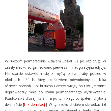
W rudzkim półmaratonie wziąłem udział już po raz drugi. W
zeszłym roku zorganizowano pierwszą – inauguracyjną edycję.
Na starcie ustawiłem się z myślą o tym, aby pobiec w
okolicach 1:30 h. Bieg skończyłem odwodniony na kilka
różnych sposób. Ból brzucha i cztery wizyty na tzw. „stronie”
doprowadziły mnie do stanu permanentnego wycieńczenia.
Rzadko śpię dłużej niż 8 h, a po tym biegu to spałem chyba z
dwanaście [
link do relacji
]. W tym roku chciałem się odkuć i 6
sierpnia ponownie wyruszyłem w kierunku Rudy Śląskiej.