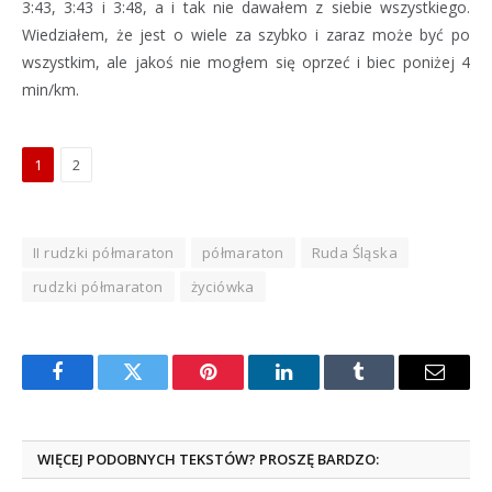
3:43, 3:43 i 3:48, a i tak nie dawałem z siebie wszystkiego.
Wiedziałem, że jest o wiele za szybko i zaraz może być po
wszystkim, ale jakoś nie mogłem się oprzeć i biec poniżej 4
min/km.
1
2
II rudzki półmaraton
półmaraton
Ruda Śląska
rudzki półmaraton
życiówka
Facebook
Twitter
Pinterest
LinkedIn
Tumblr
Email
WIĘCEJ PODOBNYCH TEKSTÓW? PROSZĘ BARDZO: