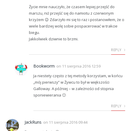
Życie mnie nauczyło, że czasem lepiej przejść do
marszu, niż przejść się do namiotu z czerwonym
krzyżem 😉 Zdarzyło mi się to raz i postanowiłem, że o
wiele bardziej wolę sobie pospacerować w trakcie
biegu.
Jakkolwiek dziwnie to brzmi.
REPLY
Bookworm
on
11 sierpnia 2016 12:59
Ja niestety często z tej metody korzystam, w końcu
„mój pierwszy” w Żywcu to był w większości
Galloway. A później – w zależności od stopnia
sponiewierania 🙂
REPLY
JackRuns
on
11 sierpnia 2016 09:44