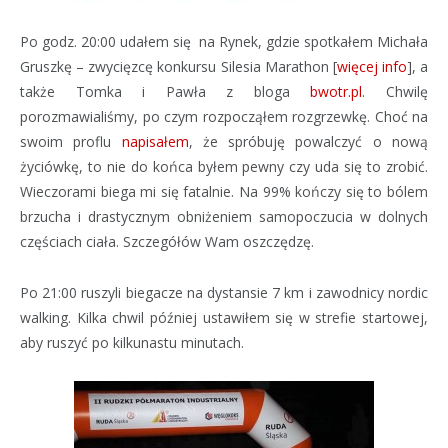
Po godz. 20:00 udałem się na Rynek, gdzie spotkałem Michała
Gruszkę – zwycięzcę konkursu Silesia Marathon [
więcej info
], a
także Tomka i Pawła z bloga
bwotr.pl
. Chwilę
porozmawialiśmy, po czym rozpocząłem rozgrzewkę. Choć na
swoim proflu
napisałem
, że spróbuję powalczyć o nową
życiówkę, to nie do końca byłem pewny czy uda się to zrobić.
Wieczorami biega mi się fatalnie. Na 99% kończy się to bólem
brzucha i drastycznym obniżeniem samopoczucia w dolnych
częściach ciała. Szczegółów Wam oszczędzę.
Po 21:00 ruszyli biegacze na dystansie 7 km i zawodnicy nordic
walking. Kilka chwil później ustawiłem się w strefie startowej,
aby ruszyć po kilkunastu minutach.