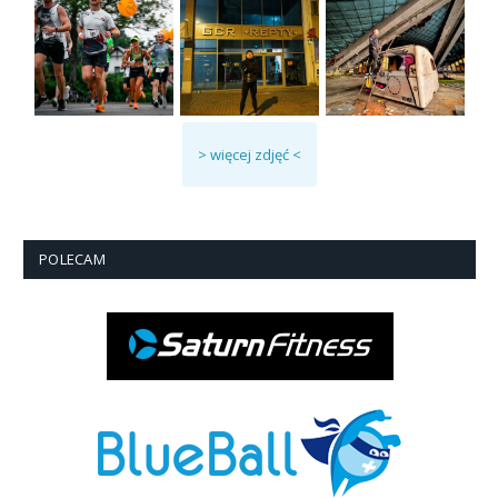
> więcej zdjęć <
POLECAM