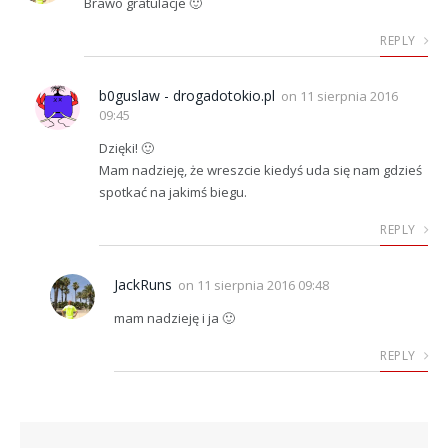
Brawo gratulacje 🙂
REPLY
b0guslaw - drogadotokio.pl
on
11 sierpnia 2016
09:45
Dzięki! 🙂
Mam nadzieję, że wreszcie kiedyś uda się nam gdzieś
spotkać na jakimś biegu.
REPLY
JackRuns
on
11 sierpnia 2016 09:48
mam nadzieję i ja 🙂
REPLY