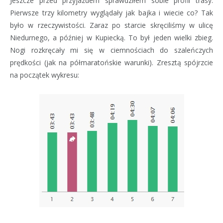
Jeszcze przed przyjazdem sprawdziłem sobie profil trasy.
Pierwsze trzy kilometry wyglądały jak bajka i wiecie co? Tak
było w rzeczywistości. Zaraz po starcie skręciliśmy w ulicę
Niedurnego, a później w Kupiecką. To był jeden wielki zbieg.
Nogi rozkręcały mi się w ciemnościach do szaleńczych
prędkości (jak na półmaratońskie warunki). Zresztą spójrzcie
na początek wykresu: