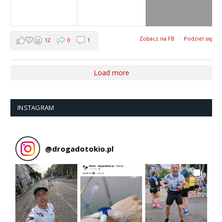
Zobacz na FB
·
Podziel się
12
0
1
Load more
INSTAGRAM
@
drogadotokio.pl