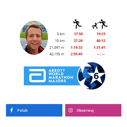
Polub
Obserwuj