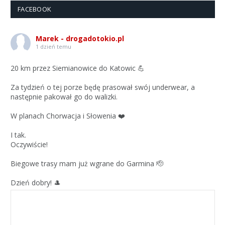
FACEBOOK
Marek - drogadotokio.pl
1 dzień temu
20 km przez Siemianowice do Katowic 💪
Za tydzień o tej porze będę prasował swój underwear, a
następnie pakował go do walizki.
W planach Chorwacja i Słowenia ❤️
I tak.
Oczywiście!
Biegowe trasy mam już wgrane do Garmina 🫡
Dzień dobry! 🎩