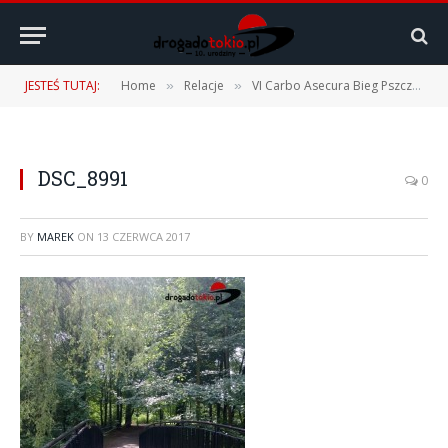
JESTEŚ TUTAJ:
Home
Relacje
VI Carbo Asecura Bieg Pszczyński – 04.06.2017 r.
»
»
DSC_8991
0
BY
MAREK
ON
13 CZERWCA 2017