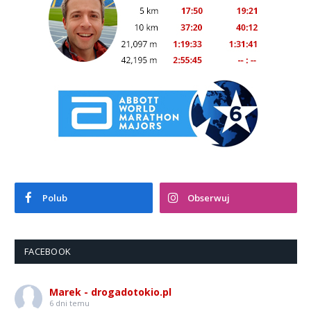
Polub
Obserwuj
FACEBOOK
Marek - drogadotokio.pl
6 dni temu