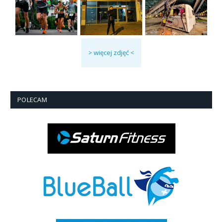
> więcej zdjęć <
POLECAM