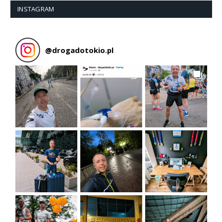
INSTAGRAM
@
drogadotokio.pl