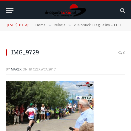
JESTEŚ TUTAJ:
Home
Relacje
VI Kłobucki Bieg Leśny – 11.06.2017 r.
»
»
IMG_9729
0
BY
MAREK
ON
18 CZERWCA 2017