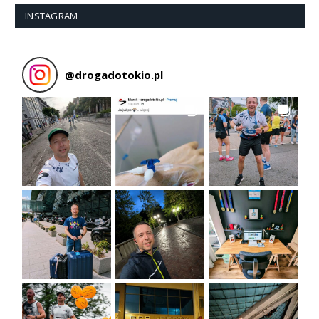
INSTAGRAM
@
drogadotokio.pl