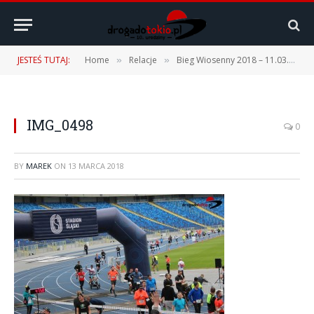
JESTEŚ TUTAJ:
Home
Relacje
Bieg Wiosenny 2018 – 11.03.2018 r.
»
»
IMG_0498
0
BY
MAREK
ON
13 MARCA 2018