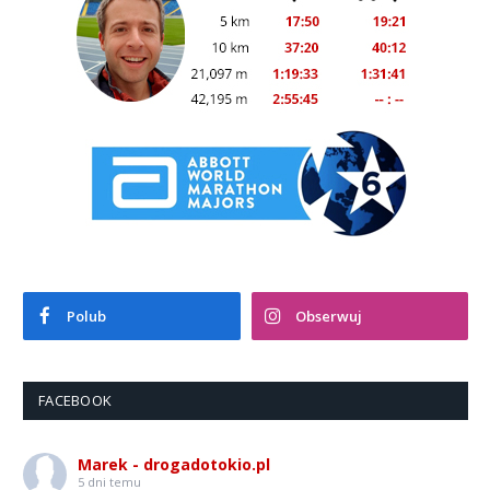
Polub
Obserwuj
FACEBOOK
Marek - drogadotokio.pl
5 dni temu