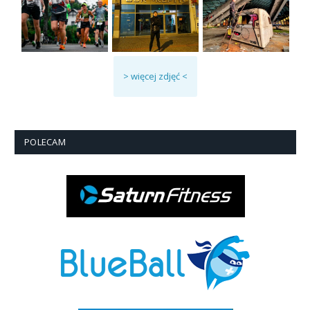
> więcej zdjęć <
POLECAM