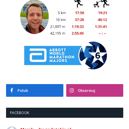
Polub
Obserwuj
FACEBOOK