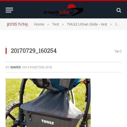
JESTEŚ TUTAJ:
Home
Test
THULE Urban Glide – test
20170729_160254
»
»
»
20170729_160254
0
BY
MAREK
ON
4 KWIETNIA 2018