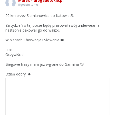
Marek - drogadotokio.pl
5 godzin temu
20 km przez Siemianowice do Katowic 💪
Za tydzień o tej porze będę prasował swój underwear, a
następnie pakował go do walizki.
W planach Chorwacja i Słowenia ❤️
I tak.
Oczywiście!
Biegowe trasy mam już wgrane do Garmina 🫡
Dzień dobry! 🎩