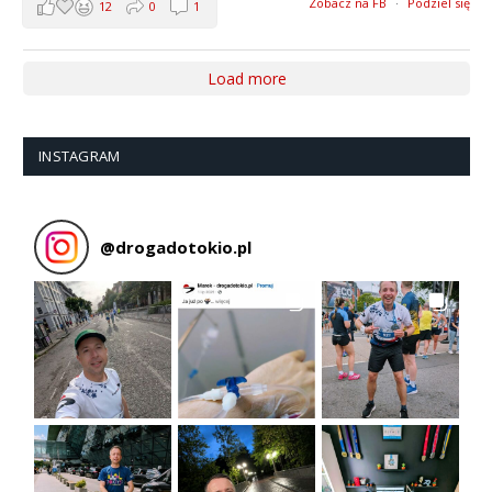
Zobacz na FB
·
Podziel się
12
0
1
Load more
INSTAGRAM
@
drogadotokio.pl