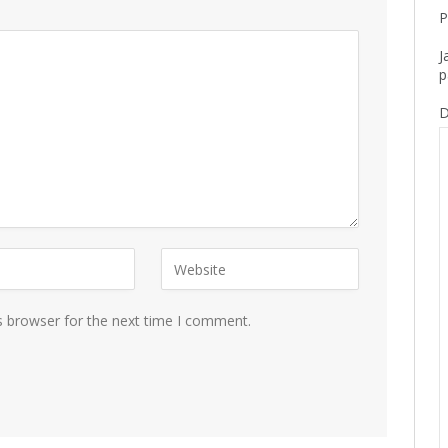
P
J
p
D
s browser for the next time I comment.