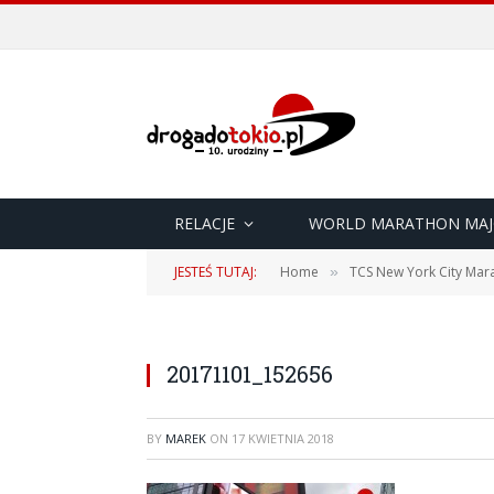
RELACJE
WORLD MARATHON MAJ
JESTEŚ TUTAJ:
Home
TCS New York City Mara
»
20171101_152656
BY
MAREK
ON
17 KWIETNIA 2018