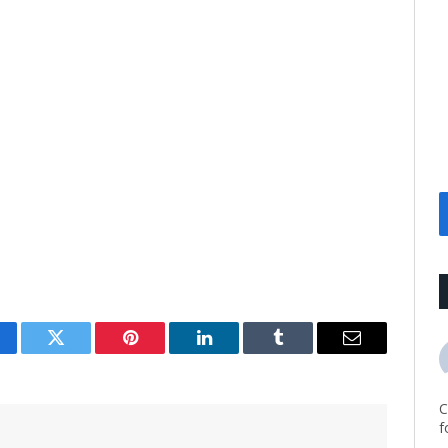
cebook
Twitter
Pinterest
LinkedIn
Tumblr
Email
C
f