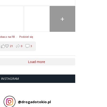
+
obacz na FB
·
Podziel się
21
0
3
Load more
INSTAGRAM
@
drogadotokio.pl