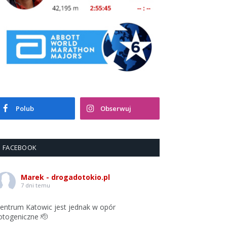
Polub
Obserwuj
FACEBOOK
Marek - drogadotokio.pl
7 dni temu
entrum Katowic jest jednak w opór
otogeniczne 🫡