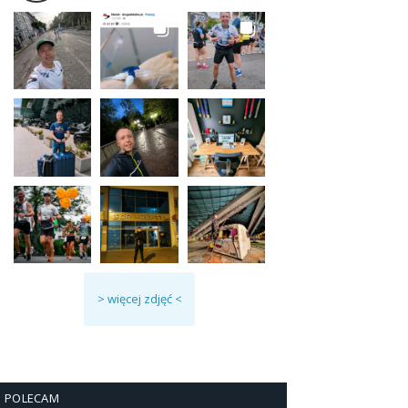
> więcej zdjęć <
POLECAM