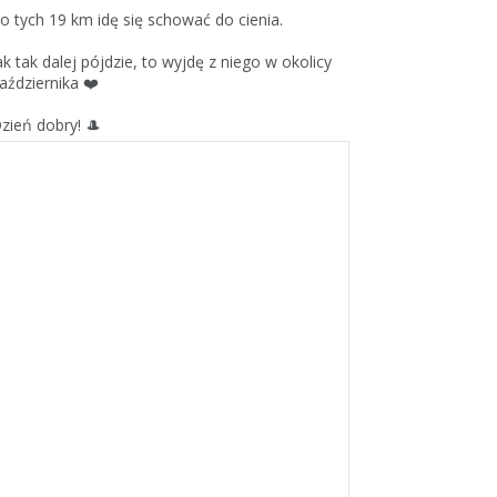
o tych 19 km idę się schować do cienia.
ak tak dalej pójdzie, to wyjdę z niego w okolicy
aździernika ❤️
zień dobry! 🎩