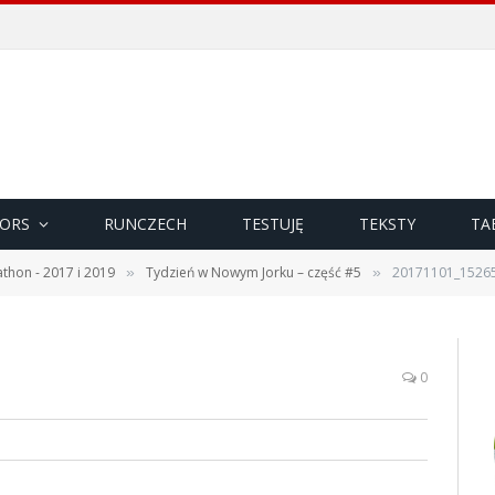
ORS
RUNCZECH
TESTUJĘ
TEKSTY
TA
thon - 2017 i 2019
Tydzień w Nowym Jorku – część #5
20171101_1526
»
»
0