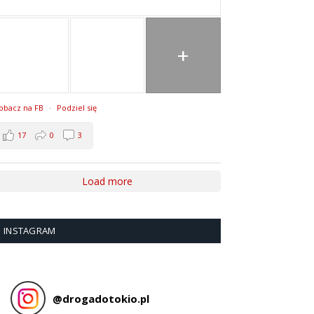
+
obacz na FB
·
Podziel się
17
0
3
Load more
INSTAGRAM
@
drogadotokio.pl