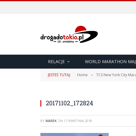
RELACJE
WORLD MARATHON MAJ
JESTEŚ TUTAJ:
Home
TCS New York City Mara
»
20171102_172824
BY
MAREK
ON
17 KWIETNIA 2018