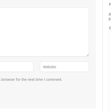
P
J
p
D
s browser for the next time I comment.