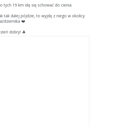
o tych 19 km idę się schować do cienia.
ak tak dalej pójdzie, to wyjdę z niego w okolicy
aździernika ❤️
zień dobry! 🎩