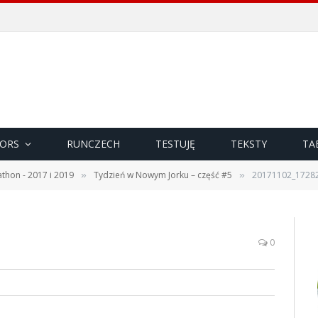
ORS
RUNCZECH
TESTUJĘ
TEKSTY
TA
thon - 2017 i 2019
Tydzień w Nowym Jorku – część #5
20171102_1728
»
»
0