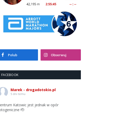
Polub
Obserwuj
FACEBOOK
Marek - drogadotokio.pl
5 dni temu
entrum Katowic jest jednak w opór
otogeniczne 🫡