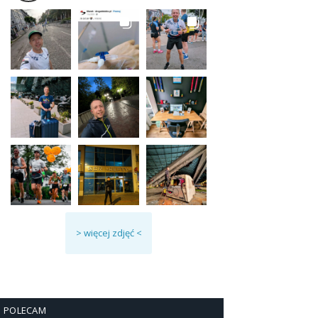
> więcej zdjęć <
POLECAM