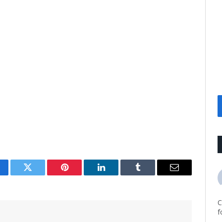
cebook
Twitter
Pinterest
LinkedIn
Tumblr
Email
C
f