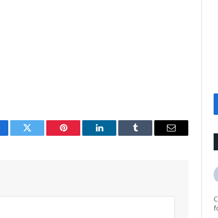
cebook
Twitter
Pinterest
LinkedIn
Tumblr
Email
C
f