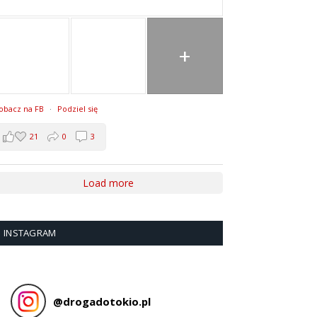
+
obacz na FB
·
Podziel się
21
0
3
Load more
INSTAGRAM
@
drogadotokio.pl