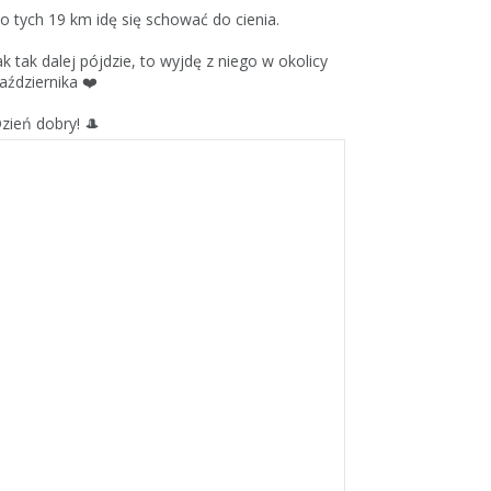
o tych 19 km idę się schować do cienia.
ak tak dalej pójdzie, to wyjdę z niego w okolicy
aździernika ❤️
zień dobry! 🎩