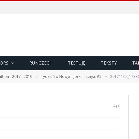
ORS
RUNCZECH
TESTUJĘ
TEKSTY
TA
thon - 2017 i 2019
Tydzień w Nowym Jorku – część #5
20171102_1733
»
»
0