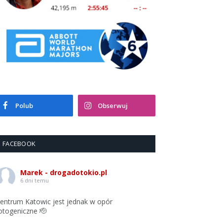
Polub
Obserwuj
FACEBOOK
Marek - drogadotokio.pl
6 dni temu
entrum Katowic jest jednak w opór
otogeniczne 🫡