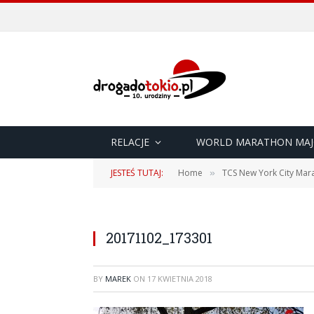
RELACJE
WORLD MARATHON MAJ
JESTEŚ TUTAJ:
Home
TCS New York City Mara
»
20171102_173301
BY
MAREK
ON
17 KWIETNIA 2018