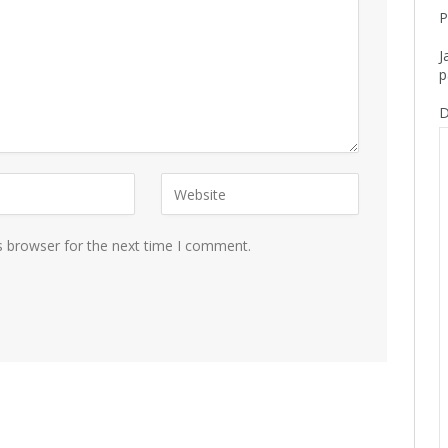
P
J
p
D
s browser for the next time I comment.