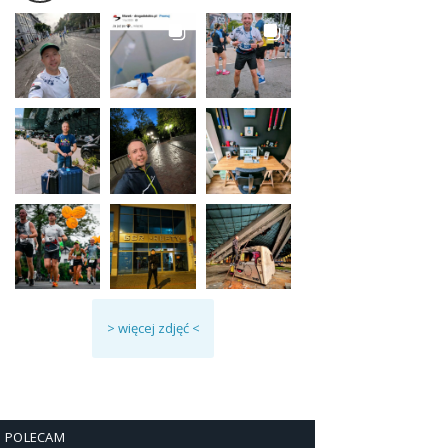
> więcej zdjęć <
POLECAM