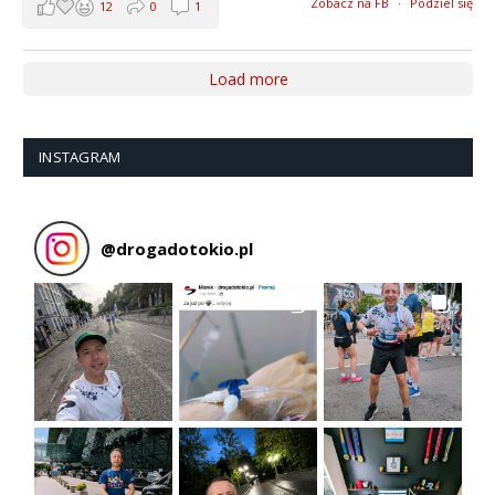
Zobacz na FB
·
Podziel się
12
0
1
Load more
INSTAGRAM
@
drogadotokio.pl