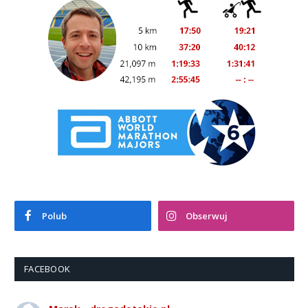
Polub
Obserwuj
FACEBOOK