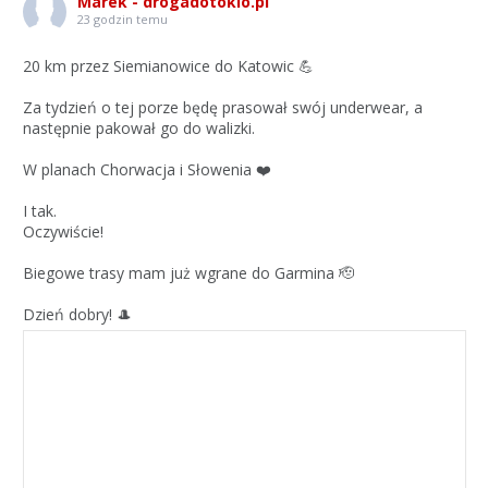
Marek - drogadotokio.pl
23 godzin temu
20 km przez Siemianowice do Katowic 💪
Za tydzień o tej porze będę prasował swój underwear, a
następnie pakował go do walizki.
W planach Chorwacja i Słowenia ❤️
I tak.
Oczywiście!
Biegowe trasy mam już wgrane do Garmina 🫡
Dzień dobry! 🎩