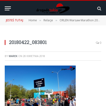
JESTEŚ TUTAJ:
Home
Relacje
ORLEN Warsaw Marathon 2018 – 22.04.2018 r.
»
»
20180422_083801
0
BY
MAREK
ON
28 KWIETNIA 2018