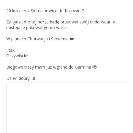
20 km przez Siemianowice do Katowic 💪
Za tydzień o tej porze będę prasował swój underwear, a
następnie pakował go do walizki.
W planach Chorwacja i Słowenia ❤️
I tak.
Oczywiście!
Biegowe trasy mam już wgrane do Garmina 🫡
Dzień dobry! 🎩