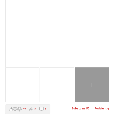
+
Zobacz na FB
·
Podziel się
12
0
1