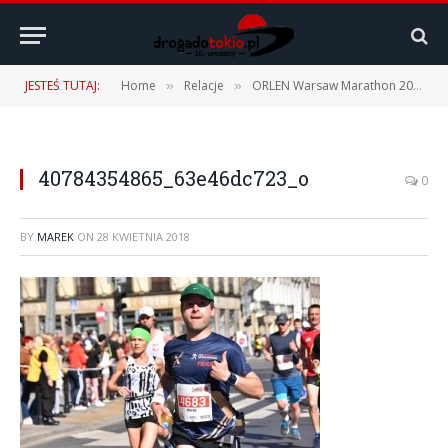
JESTEŚ TUTAJ:
Home
Relacje
ORLEN Warsaw Marathon 2018 – 22.04.2018 r.
»
»
40784354865_63e46dc723_o
0
BY
MAREK
ON
28 KWIETNIA 2018