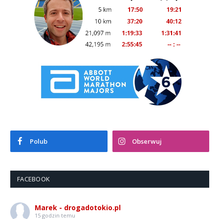
Polub
Obserwuj
FACEBOOK
Marek - drogadotokio.pl
15 godzin temu