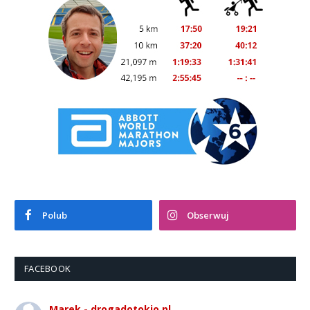
Polub
Obserwuj
FACEBOOK
Marek - drogadotokio.pl