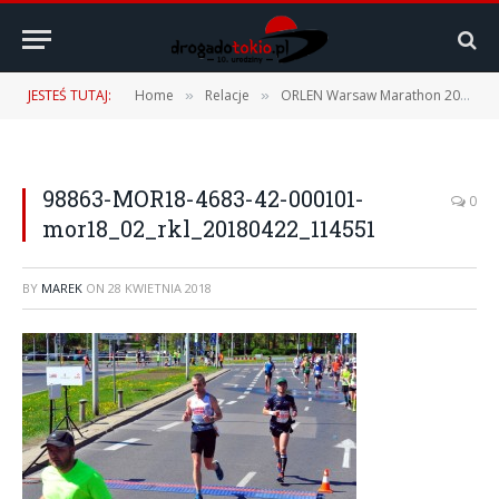
JESTEŚ TUTAJ:
Home
Relacje
ORLEN Warsaw Marathon 2018 – 22.04.2018 r.
»
»
98863-MOR18-4683-42-000101-
0
mor18_02_rkl_20180422_114551
BY
MAREK
ON
28 KWIETNIA 2018