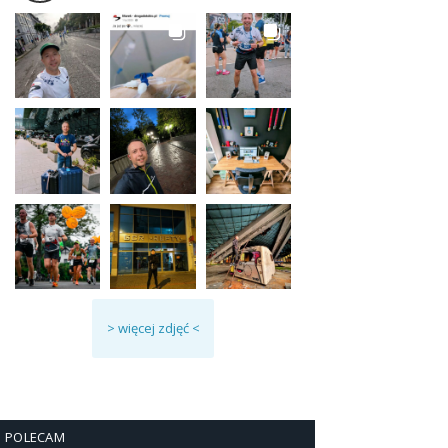
> więcej zdjęć <
POLECAM