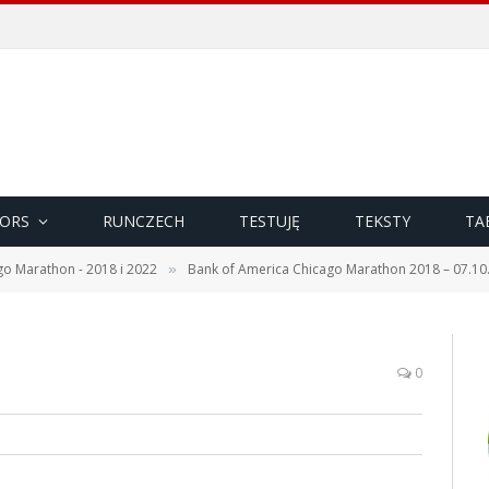
ORS
RUNCZECH
TESTUJĘ
TEKSTY
TA
go Marathon - 2018 i 2022
Bank of America Chicago Marathon 2018 – 07.10.
»
0