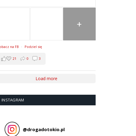
+
obacz na FB
·
Podziel się
21
0
3
Load more
INSTAGRAM
@
drogadotokio.pl