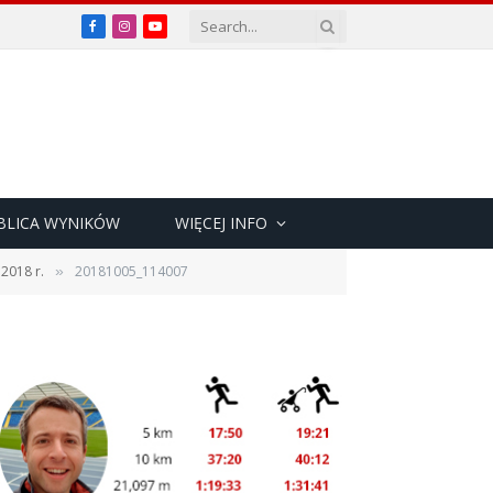
Facebook
Instagram
YouTube
BLICA WYNIKÓW
WIĘCEJ INFO
2018 r.
20181005_114007
»