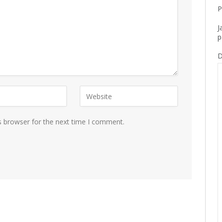
P
J
p
D
s browser for the next time I comment.