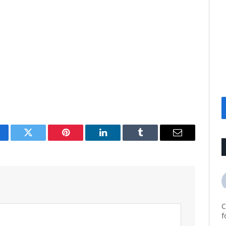
cebook
Twitter
Pinterest
LinkedIn
Tumblr
Email
C
f