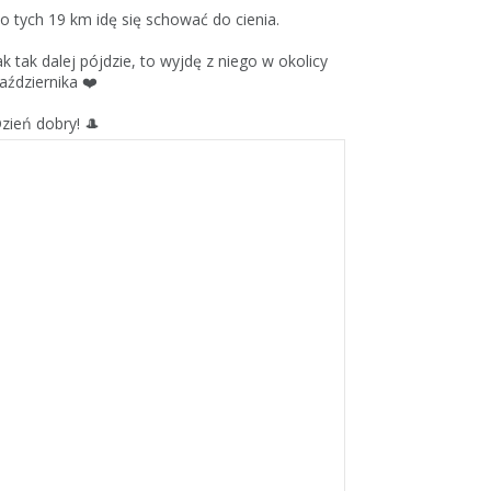
o tych 19 km idę się schować do cienia.
ak tak dalej pójdzie, to wyjdę z niego w okolicy
aździernika ❤️
zień dobry! 🎩