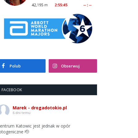
Polub
Obserwuj
FACEBOOK
Marek - drogadotokio.pl
6 dni temu
entrum Katowic jest jednak w opór
otogeniczne 🫡