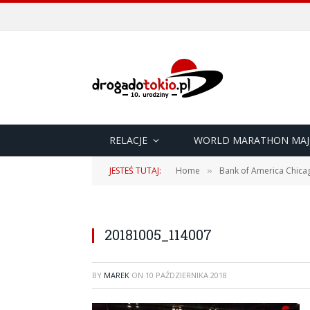
RELACJE
WORLD MARATHON MAJ
JESTEŚ TUTAJ:
Home
Bank of America Chica
»
20181005_114007
BY
MAREK
ON
10 PAŹDZIERNIKA 2018