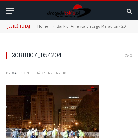
JESTEŚ TUTAJ:
Home
Bank of America Chicago Marathon - 2018 i 2022
»
20181007_054204
0
BY
MAREK
ON
10 PAŹDZIERNIKA 2018