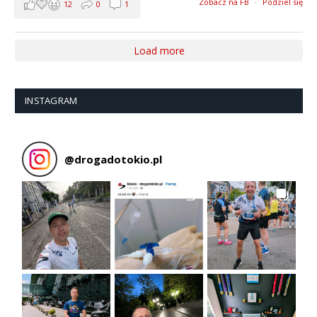
Zobacz na FB
·
Podziel się
12
0
1
Load more
INSTAGRAM
@
drogadotokio.pl