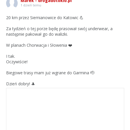
Marek - drogadotokio.pl
1 dzień temu
20 km przez Siemianowice do Katowic 💪
Za tydzień o tej porze będę prasował swój underwear, a
następnie pakował go do walizki.
W planach Chorwacja i Słowenia ❤️
I tak.
Oczywiście!
Biegowe trasy mam już wgrane do Garmina 🫡
Dzień dobry! 🎩