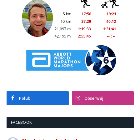
Polub
Obserwuj
FACEBOOK