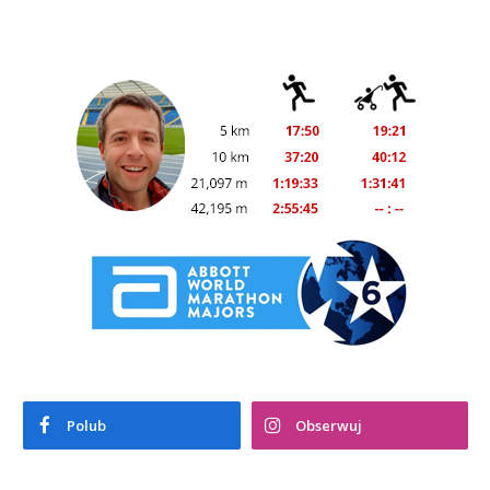
Polub
Obserwuj