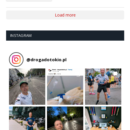
Load more
INSTAGRAM
@
drogadotokio.pl