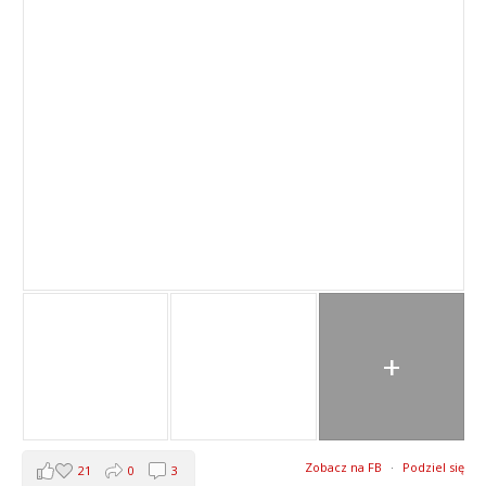
+
Zobacz na FB
·
Podziel się
21
0
3