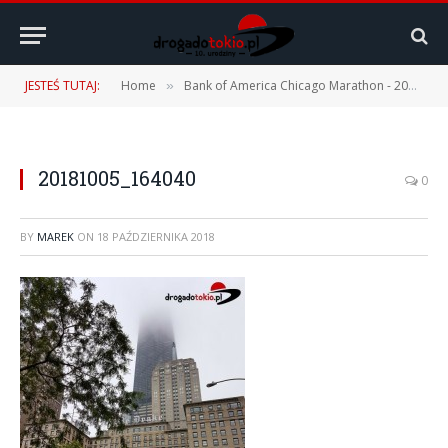
JESTEŚ TUTAJ:
Home
Bank of America Chicago Marathon - 2018 i 2022
»
20181005_164040
0
BY
MAREK
ON
18 PAŹDZIERNIKA 2018