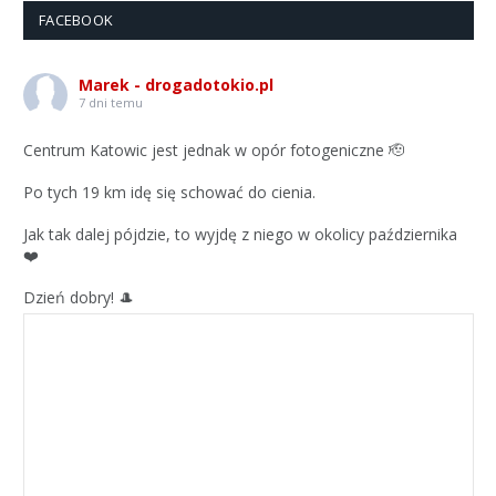
FACEBOOK
Marek - drogadotokio.pl
7 dni temu
Centrum Katowic jest jednak w opór fotogeniczne 🫡
Po tych 19 km idę się schować do cienia.
Jak tak dalej pójdzie, to wyjdę z niego w okolicy października
❤️
Dzień dobry! 🎩