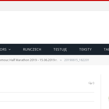
ORS
RUNCZECH
TESTUJĘ
TEKSTY
TA
omouc Half Marathon 2019 – 15.06.2019 r.
20190615_182201
»
0