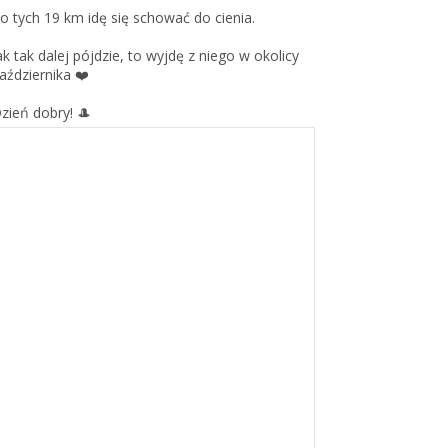
o tych 19 km idę się schować do cienia.
ak tak dalej pójdzie, to wyjdę z niego w okolicy
aździernika ❤️
zień dobry! 🎩