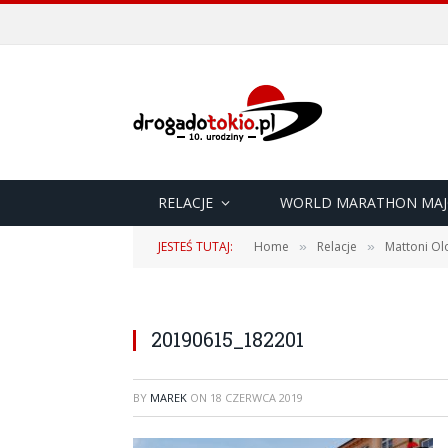
RELACJE
WORLD MARATHON MAJ
JESTEŚ TUTAJ:
Home
Relacje
Mattoni Ol
»
»
20190615_182201
BY
MAREK
ON
18 CZERWCA 2019