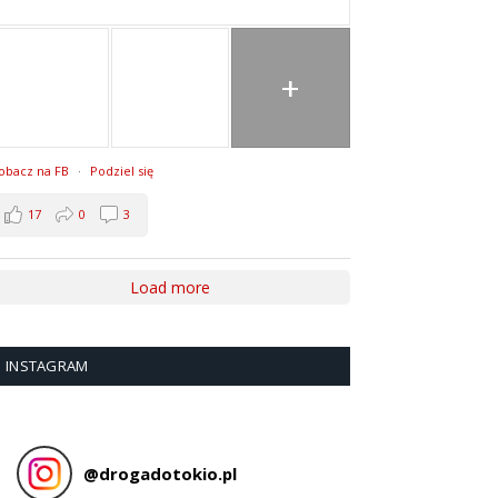
+
obacz na FB
·
Podziel się
17
0
3
Load more
INSTAGRAM
@
drogadotokio.pl