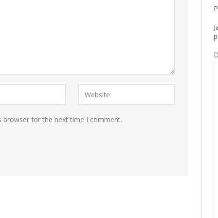
P
J
p
D
s browser for the next time I comment.