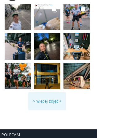
> więcej zdjęć <
POLECAM