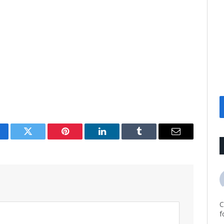
cebook
Twitter
Pinterest
LinkedIn
Tumblr
Email
C
f