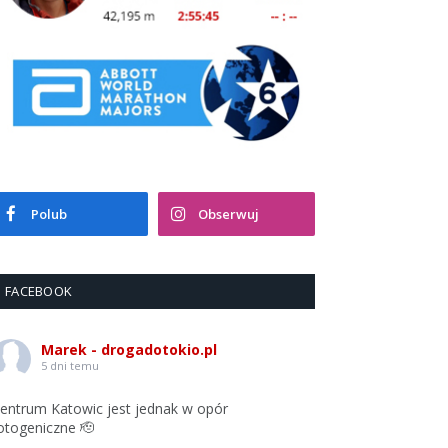
Polub
Obserwuj
FACEBOOK
Marek - drogadotokio.pl
5 dni temu
entrum Katowic jest jednak w opór
otogeniczne 🫡