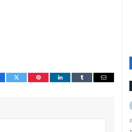
cebook
Twitter
Pinterest
LinkedIn
Tumblr
Email
2
Z