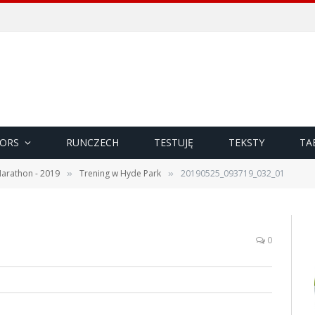
ORS
RUNCZECH
TESTUJĘ
TEKSTY
TA
arathon - 2019
Trening w Hyde Park
20190525_093719_032_01
»
»
0