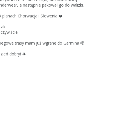
nderwear, a następnie pakował go do walizki.
 planach Chorwacja i Słowenia ❤️
 tak.
czywiście!
iegowe trasy mam już wgrane do Garmina 🫡
zień dobry! 🎩