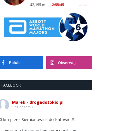
Polub
Obserwuj
FACEBOOK
Marek - drogadotokio.pl
1 dzień temu
0 km przez Siemianowice do Katowic 💪
a tydzień o tej porze będę prasował swój