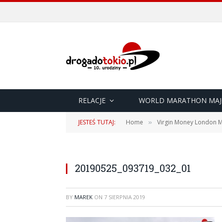
RELACJE
WORLD MARATHON MAJ
JESTEŚ TUTAJ:
Home
Virgin Money London M
»
20190525_093719_032_01
BY
MAREK
ON
7 SIERPNIA 2019