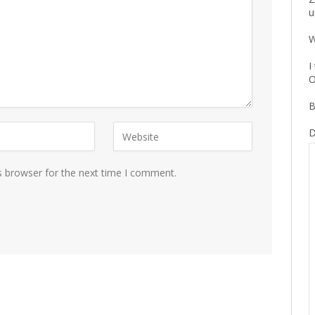
u
W
I
O
B
D
s browser for the next time I comment.