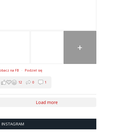
+
obacz na FB
·
Podziel się
12
0
1
Load more
INSTAGRAM