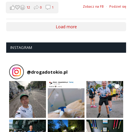
Zobacz na FB
·
Podziel się
12
0
1
Load more
INSTAGRAM
@
drogadotokio.pl