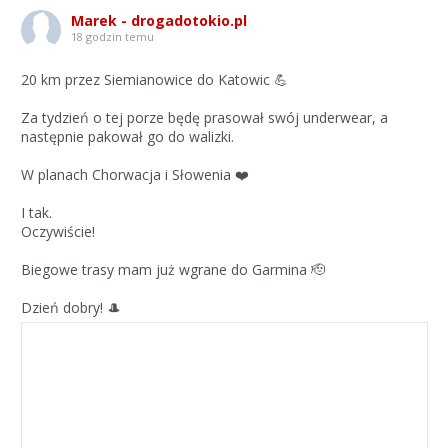
Marek - drogadotokio.pl
18 godzin temu
20 km przez Siemianowice do Katowic 💪
Za tydzień o tej porze będę prasował swój underwear, a
następnie pakował go do walizki.
W planach Chorwacja i Słowenia ❤️
I tak.
Oczywiście!
Biegowe trasy mam już wgrane do Garmina 🫡
Dzień dobry! 🎩