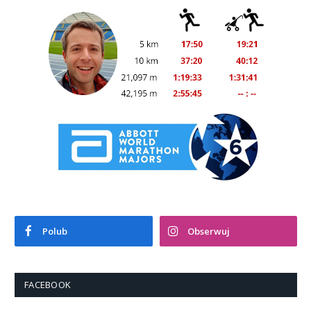
Polub
Obserwuj
FACEBOOK