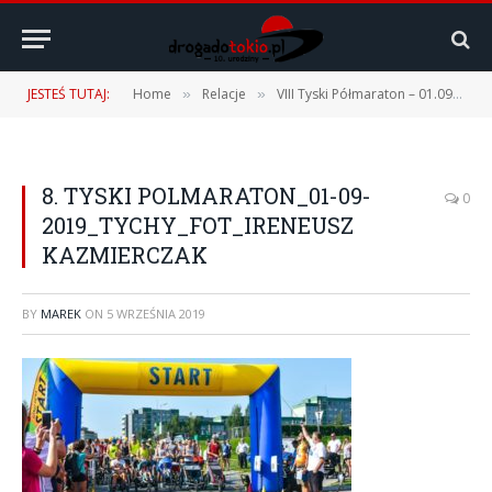
JESTEŚ TUTAJ:
Home
Relacje
VIII Tyski Półmaraton – 01.09.2019 r.
»
»
8. TYSKI POLMARATON_01-09-
0
2019_TYCHY_FOT_IRENEUSZ
KAZMIERCZAK
BY
MAREK
ON
5 WRZEŚNIA 2019