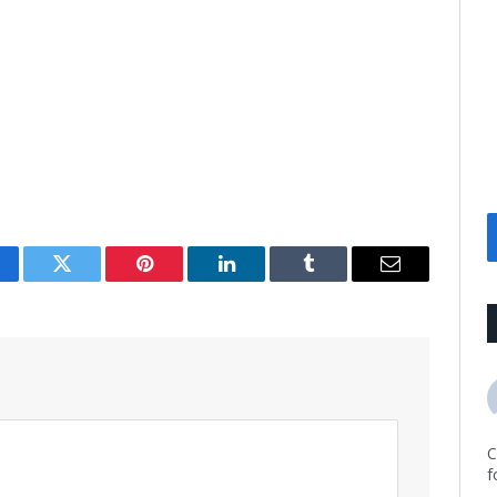
cebook
Twitter
Pinterest
LinkedIn
Tumblr
Email
C
f