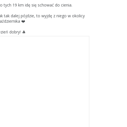
o tych 19 km idę się schować do cienia.
ak tak dalej pójdzie, to wyjdę z niego w okolicy
aździernika ❤️
zień dobry! 🎩