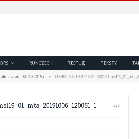
ORS
RUNCZECH
TESTUJĘ
TEKSTY
TA
 Półmaraton – 06.10.2019 r.
113400-MSL19-8776-21-000101-msl19_01_mta_
»
msl19_01_mta_20191006_120051_1
0