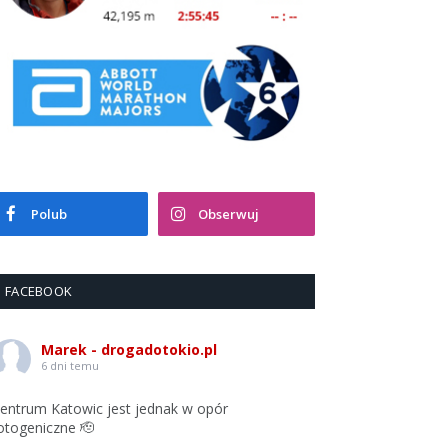
Polub
Obserwuj
FACEBOOK
Marek - drogadotokio.pl
6 dni temu
entrum Katowic jest jednak w opór
otogeniczne 🫡