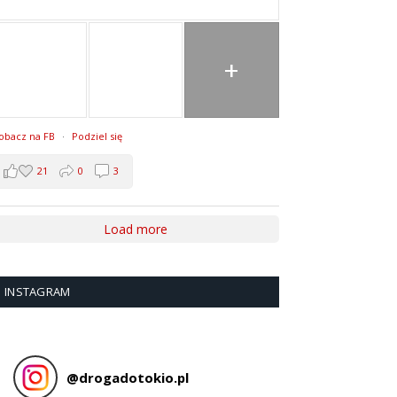
+
obacz na FB
·
Podziel się
21
0
3
Load more
INSTAGRAM
@
drogadotokio.pl