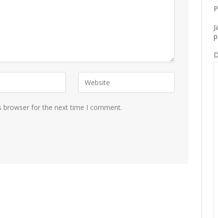
P
J
p
D
s browser for the next time I comment.