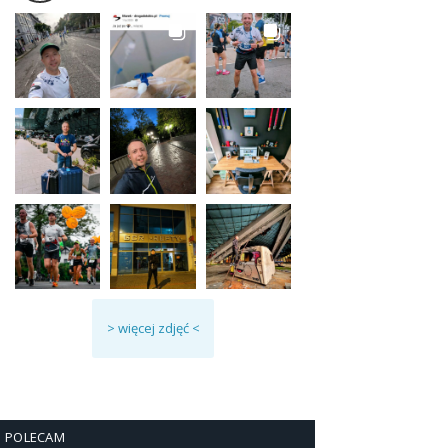
> więcej zdjęć <
POLECAM