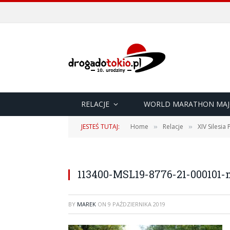
RELACJE
WORLD MARATHON MAJ
JESTEŚ TUTAJ:
Home
Relacje
XIV Silesia
»
»
113400-MSL19-8776-21-000101-
BY
MAREK
ON
9 PAŹDZIERNIKA 2019