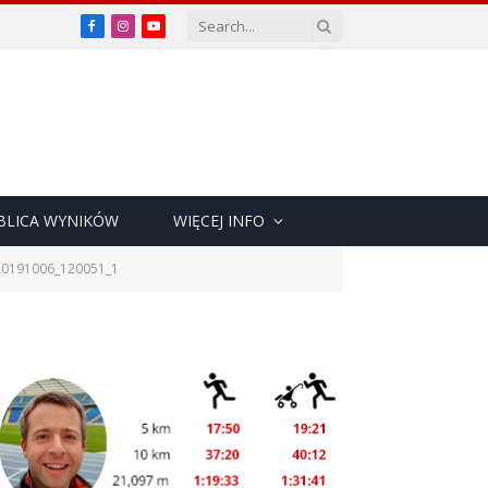
Facebook
Instagram
YouTube
BLICA WYNIKÓW
WIĘCEJ INFO
20191006_120051_1