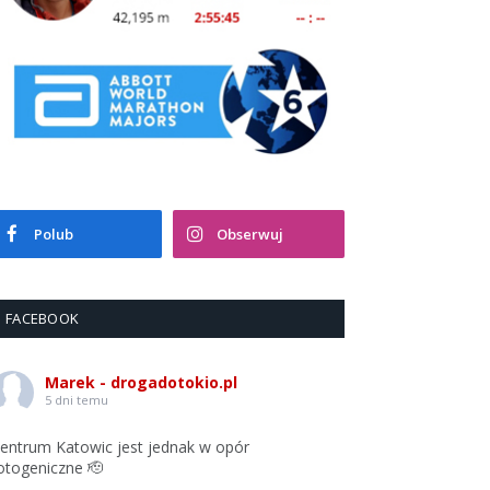
Polub
Obserwuj
FACEBOOK
Marek - drogadotokio.pl
5 dni temu
entrum Katowic jest jednak w opór
otogeniczne 🫡