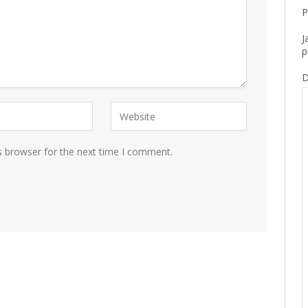
P
J
p
D
s browser for the next time I comment.