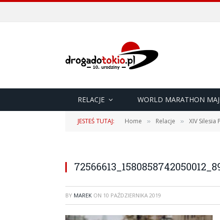
RELACJE
WORLD MARATHON MAJ
JESTEŚ TUTAJ:
Home
Relacje
XIV Silesia
»
»
72566613_1580858742050012_8
BY
MAREK
ON
10 PAŹDZIERNIKA 2019