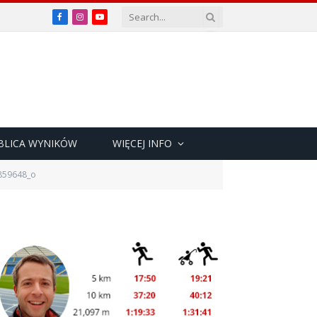
Facebook
Instagram
YouTube
BLICA WYNIKÓW
WIĘCEJ INFO
859648_o