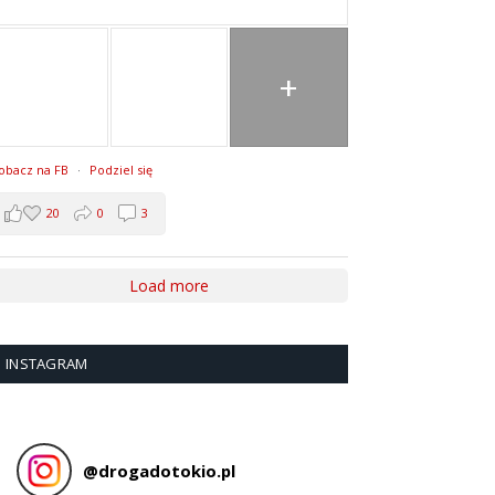
+
obacz na FB
·
Podziel się
20
0
3
Load more
INSTAGRAM
@
drogadotokio.pl