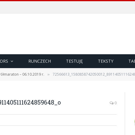
ORS
RUNCZECH
TESTUJĘ
TEKSTY
TA
 Półmaraton – 06.10.2019 r.
72566613_1580858742050012_8911405111624
»
911405111624859648_o
0