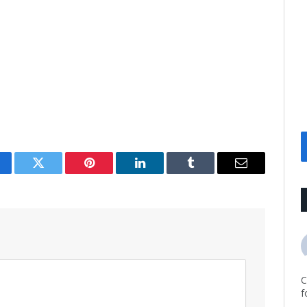
cebook
Twitter
Pinterest
LinkedIn
Tumblr
Email
C
f