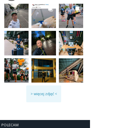
> więcej zdjęć <
POLECAM