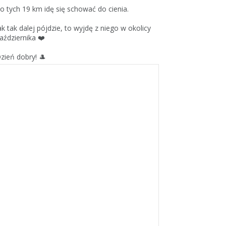
o tych 19 km idę się schować do cienia.
ak tak dalej pójdzie, to wyjdę z niego w okolicy
aździernika ❤️
zień dobry! 🎩