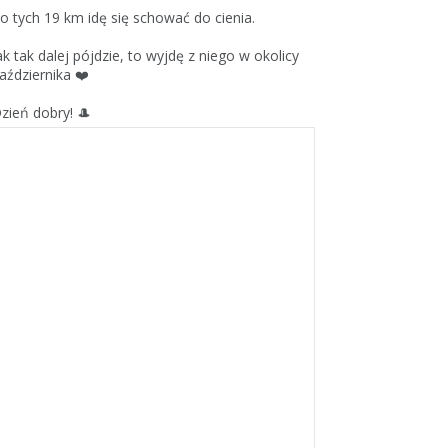
o tych 19 km idę się schować do cienia.
ak tak dalej pójdzie, to wyjdę z niego w okolicy
aździernika ❤️
zień dobry! 🎩