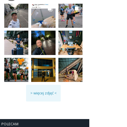
> więcej zdjęć <
POLECAM