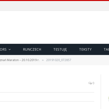
ORS
RUNCZECH
TESTUJĘ
TEKSTY
TA
znań Maraton – 20.10.2019 r.
20191020_072857
»
0