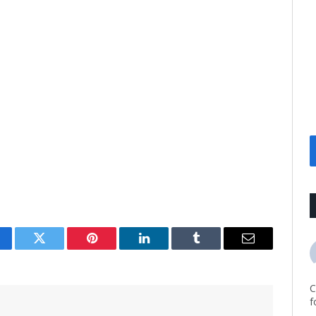
cebook
Twitter
Pinterest
LinkedIn
Tumblr
Email
C
f