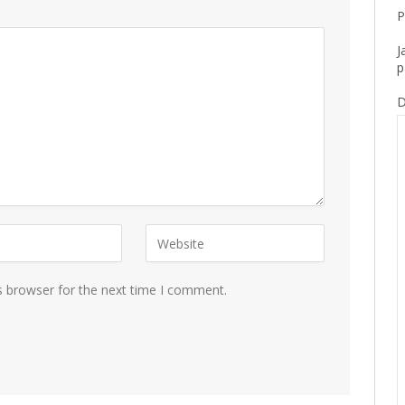
P
J
p
D
s browser for the next time I comment.