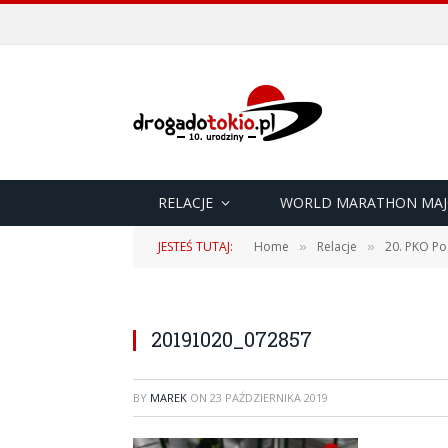
RELACJE
WORLD MARATHON MAJ
JESTEŚ TUTAJ:
Home
Relacje
20. PKO Po
»
»
20191020_072857
BY
MAREK
ON
23 PAŹDZIERNIKA 2019