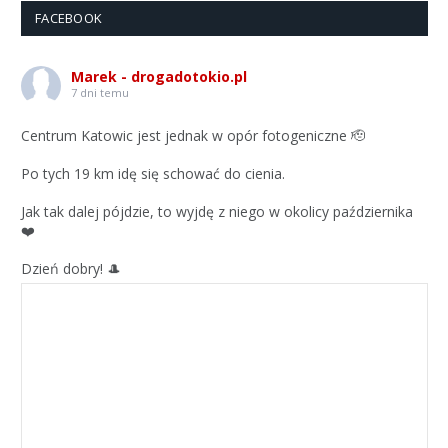
FACEBOOK
Marek - drogadotokio.pl
7 dni temu
Centrum Katowic jest jednak w opór fotogeniczne 🫡
Po tych 19 km idę się schować do cienia.
Jak tak dalej pójdzie, to wyjdę z niego w okolicy października
❤️
Dzień dobry! 🎩