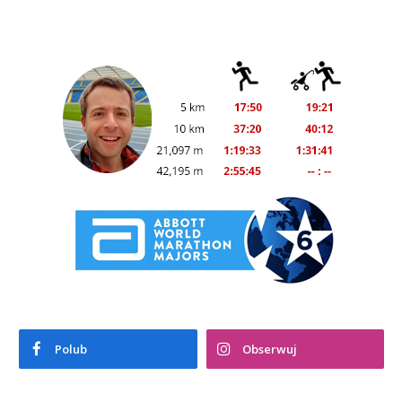
Polub
Obserwuj