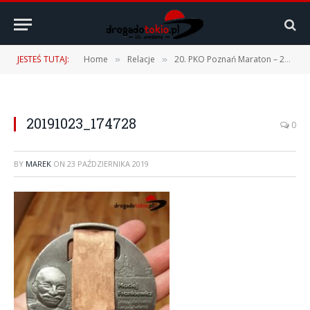
JESTEŚ TUTAJ:
Home
Relacje
20. PKO Poznań Maraton – 20.10.2019 r.
»
»
20191023_174728
0
BY
MAREK
ON
23 PAŹDZIERNIKA 2019