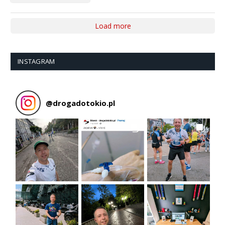
Load more
INSTAGRAM
@
drogadotokio.pl