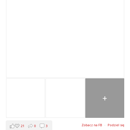
+
Zobacz na FB
·
Podziel się
21
0
3