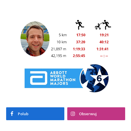
Polub
Obserwuj