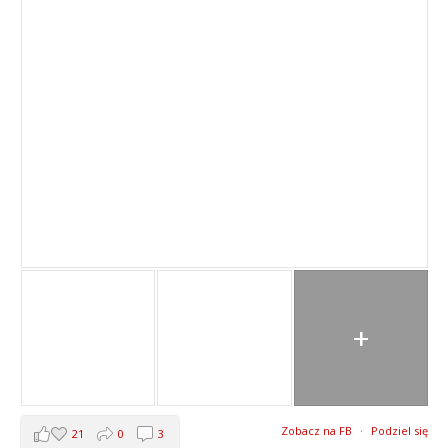
+
Zobacz na FB
·
Podziel się
21
0
3