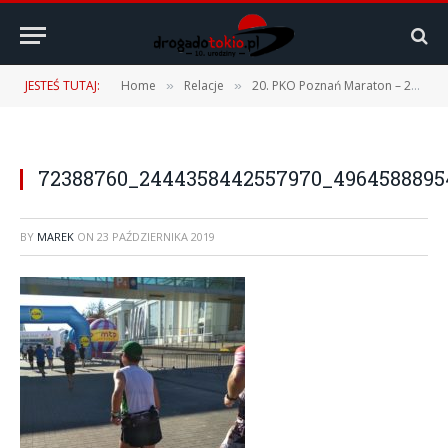
JESTEŚ TUTAJ:
Home
Relacje
20. PKO Poznań Maraton – 20.10.2019 r.
»
»
72388760_2444358442557970_4964588895
BY
MAREK
ON
23 PAŹDZIERNIKA 2019