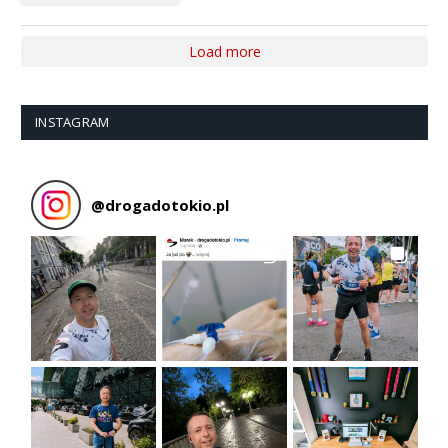
Load more
INSTAGRAM
@
drogadotokio.pl