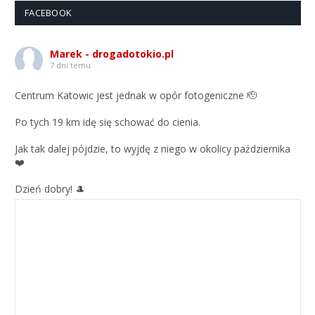
FACEBOOK
Marek - drogadotokio.pl
7 dni temu
Centrum Katowic jest jednak w opór fotogeniczne 🫡
Po tych 19 km idę się schować do cienia.
Jak tak dalej pójdzie, to wyjdę z niego w okolicy października
❤️
Dzień dobry! 🎩