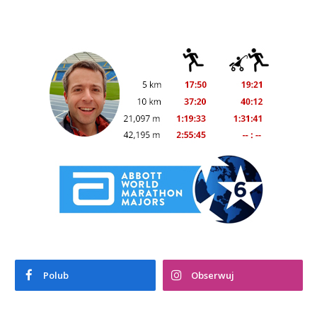
Polub
Obserwuj