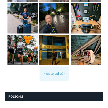
> więcej zdjęć <
POLECAM