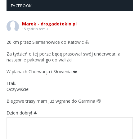
FACEBOOK
Marek - drogadotokio.pl
15 godzin temu
20 km przez Siemianowice do Katowic 💪
Za tydzień o tej porze będę prasował swój underwear, a
następnie pakował go do walizki.
W planach Chorwacja i Słowenia ❤️
I tak.
Oczywiście!
Biegowe trasy mam już wgrane do Garmina 🫡
Dzień dobry! 🎩