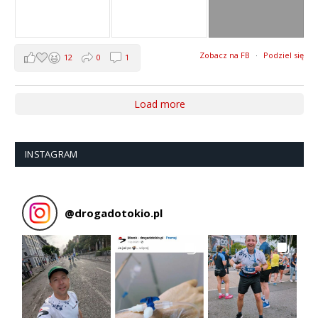
Zobacz na FB
·
Podziel się
12
0
1
Load more
INSTAGRAM
@
drogadotokio.pl