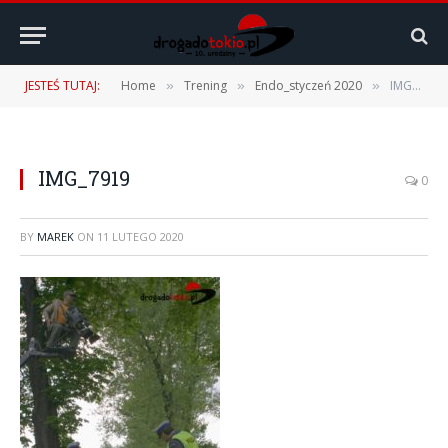
JESTEŚ TUTAJ:
Home
Trening
Endo_styczeń 2020
IMG_7919
»
»
»
IMG_7919
0
BY
MAREK
ON
11 LUTEGO 2020