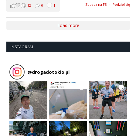
Zobacz na FB
·
Podziel się
12
0
1
Load more
INSTAGRAM
@
drogadotokio.pl