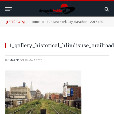
JESTEŚ TUTAJ:
Home
TCS New York City Marathon - 2017 i 2019
»
»
1_gallery_historical_hlindisuse_arailroad
BY
MAREK
ON
29 MAJA 2020