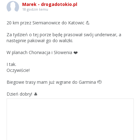
Marek - drogadotokio.pl
18 godzin temu
20 km przez Siemianowice do Katowic 💪
Za tydzień o tej porze będę prasował swój underwear, a
następnie pakował go do walizki.
W planach Chorwacja i Słowenia ❤️
I tak.
Oczywiście!
Biegowe trasy mam już wgrane do Garmina 🫡
Dzień dobry! 🎩