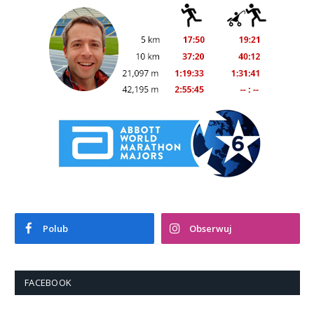
Polub
Obserwuj
FACEBOOK