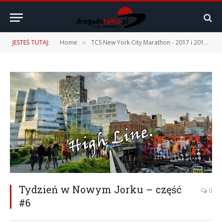
JESTEŚ TUTAJ:
Home
TCS New York City Marathon - 2017 i 2019
»
»
Tydzień w Nowym Jorku – część
0
#6