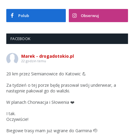
Polub
Obserwuj
FACEBOOK
Marek - drogadotokio.pl
22 godzin temu
20 km przez Siemianowice do Katowic 💪
Za tydzień o tej porze będę prasował swój underwear, a
następnie pakował go do walizki.
W planach Chorwacja i Słowenia ❤️
I tak.
Oczywiście!
Biegowe trasy mam już wgrane do Garmina 🫡