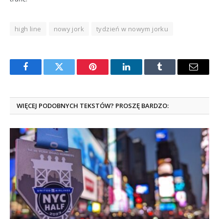
high line
nowy jork
tydzień w nowym jorku
Facebook
Twitter
Pinterest
LinkedIn
Tumblr
Email
WIĘCEJ PODOBNYCH TEKSTÓW? PROSZĘ BARDZO: