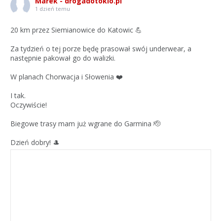
Marek - drogadotokio.pl
1 dzień temu
20 km przez Siemianowice do Katowic 💪
Za tydzień o tej porze będę prasował swój underwear, a
następnie pakował go do walizki.
W planach Chorwacja i Słowenia ❤️
I tak.
Oczywiście!
Biegowe trasy mam już wgrane do Garmina 🫡
Dzień dobry! 🎩