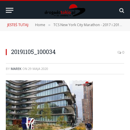
JESTEŚ TUTAJ:
Home
TCS New York City Marathon - 2017 i 2019
»
»
20191105_100034
0
BY
MAREK
ON
29 MAJA 2020