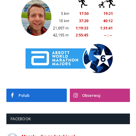
Polub
Obserwuj
FACEBOOK