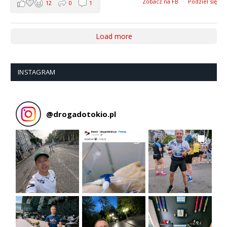
Zobacz na FB
·
Podziel się
12
0
1
Load more
INSTAGRAM
@
drogadotokio.pl