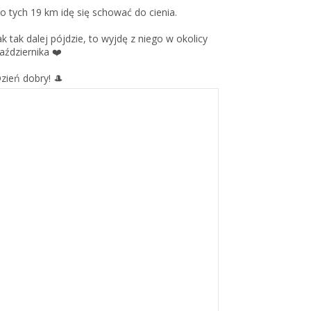
o tych 19 km idę się schować do cienia.
ak tak dalej pójdzie, to wyjdę z niego w okolicy
aździernika ❤️
zień dobry! 🎩