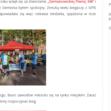
 roku wzięli się za stworzenie
„Siemianowickiej Piwnej Mili”
i
P
ki Siemiona byłem spokojny. Zresztą wielu biegaczy z SiPB
powiadała się więc ciekawa niedziela, spędzona w iście
J
p
D
egu. Biuro zawodów mieściło się na rynku miejskim. Zaraz
iśmy rozpoczynać bieg.