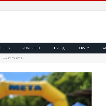
ORS
RUNCZECH
TESTUJĘ
TEKSTY
TA
ona – 22.05.2022 r.