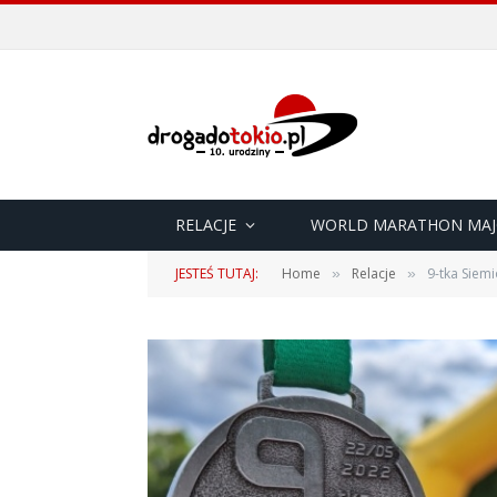
RELACJE
WORLD MARATHON MAJ
JESTEŚ TUTAJ:
Home
Relacje
9-tka Siemi
»
»