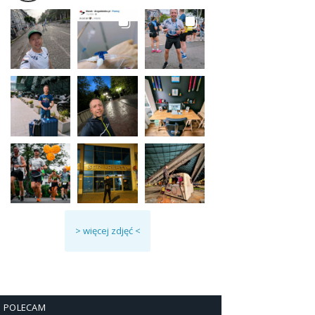
> więcej zdjęć <
POLECAM