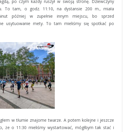
agdą, po czym każdy ruszył w swoją stronę. Dziewczyny
ku. To tam, o godz. 11:10, na dystansie 200 m., miała
nut później w zupełnie innym miejscu, bo sprzed
lne usytuowanie mety. To tam mieliśmy się spotkać po
egłem w tłumie znajome twarze. A potem kolejne i jeszcze
o, że o 11:30 mieliśmy wystartować, mógłbym tak stać i