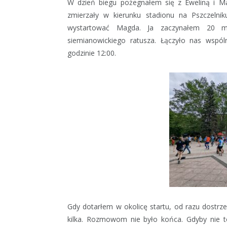
W dzień biegu pożegnałem się z Eweliną i M
zmierzały w kierunku stadionu na Pszczelni
wystartować Magda. Ja zaczynałem 20 mi
siemianowickiego ratusza. Łączyło nas wspó
godzinie 12:00.
Gdy dotarłem w okolicę startu, od razu dostrz
kilka. Rozmowom nie było końca. Gdyby nie t