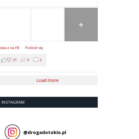
+
obacz na FB
·
Podziel się
21
0
3
Load more
INSTAGRAM
@
drogadotokio.pl