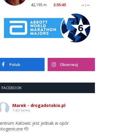
Polub
Obserwuj
FACEBOOK
Marek - drogadotokio.pl
7 dni temu
entrum Katowic jest jednak w opór
otogeniczne 🫡