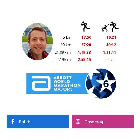
Polub
Obserwuj