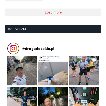
Load more
INSTAGRAM
@
drogadotokio.pl