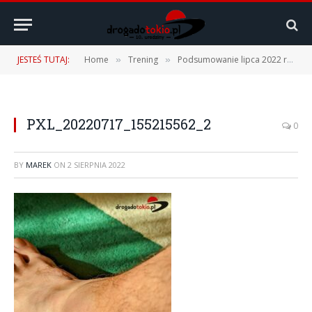
JESTEŚ TUTAJ:
Home
Trening
Podsumowanie lipca 2022 r.
»
»
»
PXL_20220717_155215562_2
0
BY
MAREK
ON
2 SIERPNIA 2022